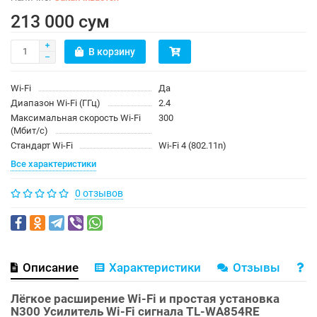
213 000 сум
В корзину
Wi-Fi
Да
Диапазон Wi-Fi (ГГц)
2.4
Максимальная скорость Wi-Fi
300
(Мбит/с)
Стандарт Wi-Fi
Wi-Fi 4 (802.11n)
Все характеристики
0 отзывов
Описание
Характеристики
Отзывы
В
Лёгкое расширение Wi-Fi и простая установка
N300 Усилитель Wi-Fi сигнала TL-WA854RE