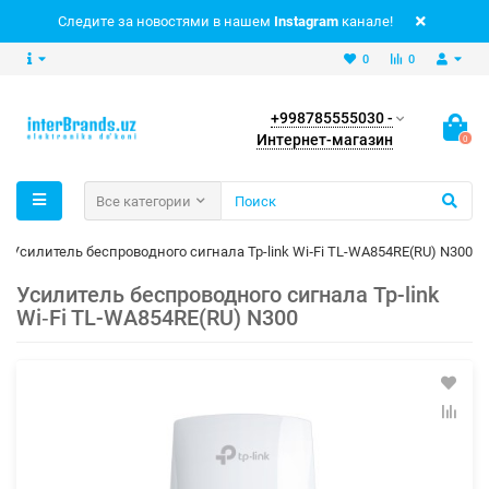
Следите за новостями в нашем
Instagram
канале!
0
0
+998785555030 -
Интернет-магазин
0
Все категории
Усилитель беспроводного сигнала Tp-link Wi‑Fi TL-WA854RE(RU) N300
Усилитель беспроводного сигнала Tp-link
Wi‑Fi TL-WA854RE(RU) N300