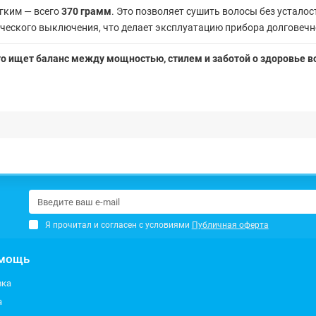
егким — всего
370 грамм
. Это позволяет сушить волосы без устало
ческого выключения, что делает эксплуатацию прибора долговечн
то ищет баланс между мощностью, стилем и заботой о здоровье в
Я прочитал и согласен с условиями
Публичная оферта
мощь
вка
а