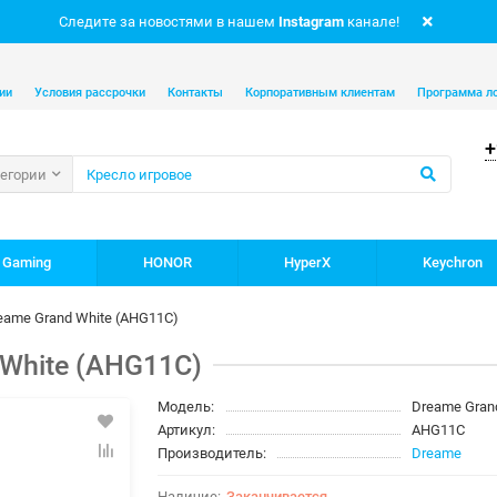
Следите за новостями в нашем
Instagram
канале!
ии
Условия рассрочки
Контакты
Корпоративным клиентам
Программа л
+
тегории
 Gaming
HONOR
HyperX
Keychron
eame Grand White (AHG11C)
 White (AHG11C)
Модель:
Dreame Grand
Артикул:
AHG11C
Производитель:
Dreame
Заканчивается