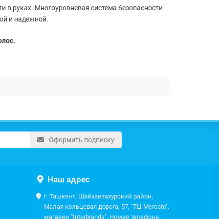
сти в руках. Многоуровневая система безопасности
ой и надежной.
олос.
Оформить подписку
Наш адрес
г. Ташкент, Шайхантахурский район,
Малая кольцевая дорога, 57, "ТЦ Mercato",
магазин "Interbrands". Номер телефона