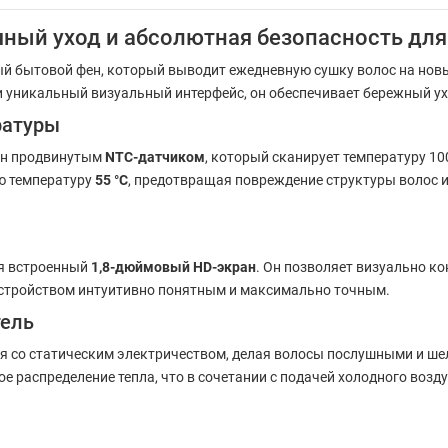
чный уход и абсолютная безопасность дл
й бытовой фен, который выводит ежедневную сушку волос на новы
 уникальный визуальный интерфейс, он обеспечивает бережный ух
ратуры
щен продвинутым
NTC-датчиком
, который сканирует температуру 10
ю температуру
55 °C
, предотвращая повреждение структуры волос и
ся встроенный
1,8-дюймовый HD-экран
. Он позволяет визуально 
 устройством интуитивно понятным и максимально точным.
тель
я со статическим электричеством, делая волосы послушными и ш
е распределение тепла, что в сочетании с подачей холодного возд