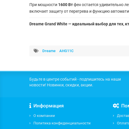
При мощности
1600 Вт
фен остается удивительно л
включает защиту от перегрева и функцию автомати
Dreame Grand White — идеальный выбор для тех, к
Dreame
AHG11C
Будьте в центре событий - подпишитесь на наши
новости! Новинки, скидки, акции.
Информация
По
О компании
Доста
Политика конфиденциальности
Оплат