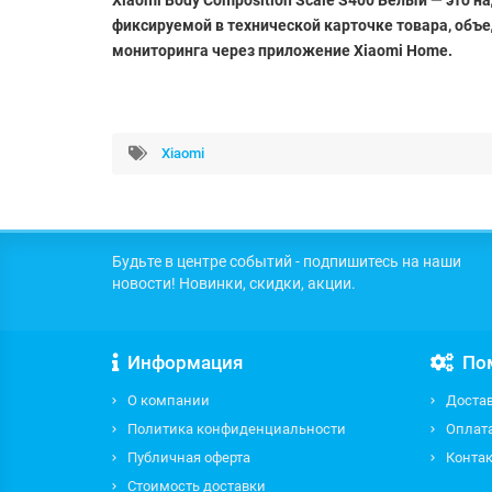
Xiaomi Body Composition Scale S400 Белый — это 
фиксируемой в технической карточке товара, объ
мониторинга через приложение Xiaomi Home.
Xiaomi
Будьте в центре событий - подпишитесь на наши
новости! Новинки, скидки, акции.
Информация
По
О компании
Доста
Политика конфиденциальности
Оплат
Публичная оферта
Контак
Стоимость доставки