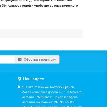
 с официальной годовой гарантией качества,
 36 пользователей и удобство автоматического
Оформить подписку
Наш адрес
г. Ташкент, Шайхантахурский район,
Малая кольцевая дорога, 57, "ТЦ Mercato",
магазин "Interbrands". Номер телефона
магазина на Малике: +998985555030