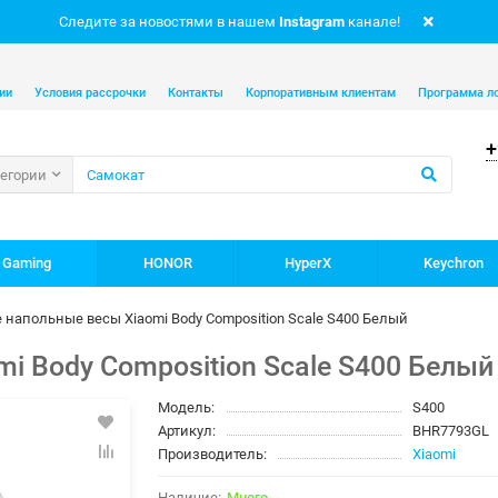
Следите за новостями в нашем
Instagram
канале!
ии
Условия рассрочки
Контакты
Корпоративным клиентам
Программа л
+
тегории
 Gaming
HONOR
HyperX
Keychron
 напольные весы Xiaomi Body Composition Scale S400 Белый
i Body Composition Scale S400 Белый
Модель:
S400
Артикул:
BHR7793GL
Производитель:
Xiaomi
Много