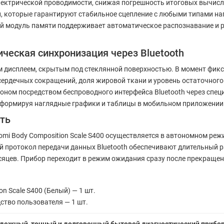
лектрической проводимости, снижая погрешность итоговых вычисл
 которые гарантируют стабильное сцепление с любыми типами н
 модуль памяти поддерживает автоматическое распознавание и ра
ческая синхронизация через Bluetooth
дисплеем, скрытым под стеклянной поверхностью. В момент фикс
сердечных сокращений, доля жировой ткани и уровень остаточного
фоном посредством беспроводного интерфейса Bluetooth через спе
 формируя наглядные графики и таблицы в мобильном приложении 
ть
omi Body Composition Scale S400 осуществляется в автономном реж
 протокол передачи данных Bluetooth обеспечивают длительный р
сяцев. Прибор переходит в режим ожидания сразу после прекращен
n Scale S400 (Белый) — 1 шт.
ство пользователя — 1 шт.