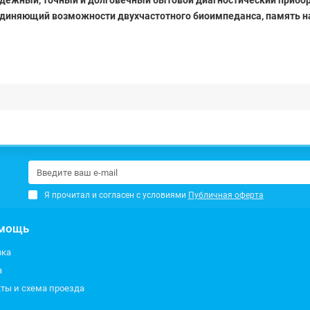
надежный, точный и долговечный бытовой диагностический прибор
единяющий возможности двухчастотного биоимпеданса, память на
Я прочитал и согласен с условиями
Публичная оферта
мощь
вка
а
ты и схема проезда