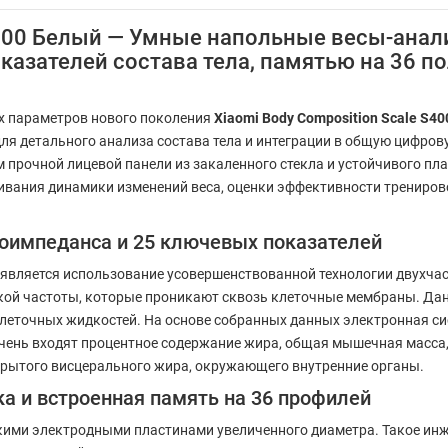
 S400 Белый — Умные напольные весы-ана
казателей состава тела, памятью на 36 п
х параметров нового поколения
Xiaomi Body Composition Scale S4
ля детального анализа состава тела и интеграции в общую цифров
м прочной лицевой панели из закаленного стекла и устойчивого пл
живания динамики изменений веса, оценки эффективности трениро
оимпеданса и 25 ключевых показателей
является использование усовершенствованной технологии двухчас
зкой частоты, которые проникают сквозь клеточные мембраны. Да
еточных жидкостей. На основе собранных данных электронная сис
ечень входят процентное содержание жира, общая мышечная масса,
крытого висцерального жира, окружающего внутренние органы.
а и встроенная память на 36 профилей
кими электродными пластинами увеличенного диаметра. Такое и