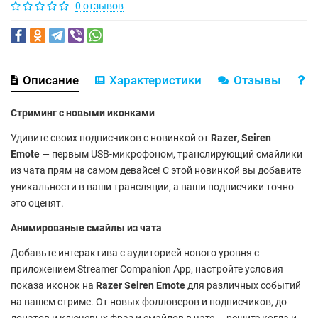
0 отзывов
Описание
Характеристики
Отзывы
В
Стриминг с новыми иконками
Удивите своих подписчиков с новинкой от
Razer
,
Seiren
Emote
— первым USB-микрофоном, транслирующий смайлики
из чата прям на самом девайсе! С этой новинкой вы добавите
уникальности в ваши трансляции, а ваши подписчики точно
это оценят.
Анимированые смайлы из чата
Добавьте интерактива с аудиторией нового уровня с
приложением Streamer Companion App, настройте условия
показа иконок на
Razer Seiren Emote
для различных событий
на вашем стриме. От новых фолловеров и подписчиков, до
донатов и ключевых фраз и смайлов в чате — решите когда и