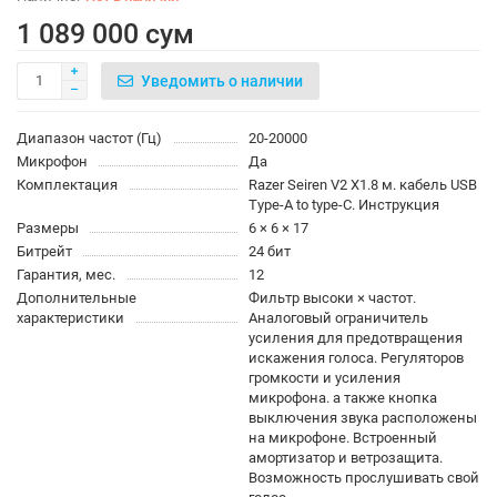
1 089 000 сум
Уведомить о наличии
Диапазон частот (Гц)
20-20000
Микрофон
Да
Комплектация
Razer Seiren V2 X1.8 м. кабель USB
Type-A to type-C. Инструкция
Размеры
6 × 6 × 17
Битрейт
24 бит
Гарантия, мес.
12
Дополнительные
Фильтр высоки × частот.
характеристики
Аналоговый ограничитель
усиления для предотвращения
искажения голоса. Регуляторов
громкости и усиления
микрофона. а также кнопка
выключения звука расположены
на микрофоне. Встроенный
амортизатор и ветрозащита.
Возможность прослушивать свой