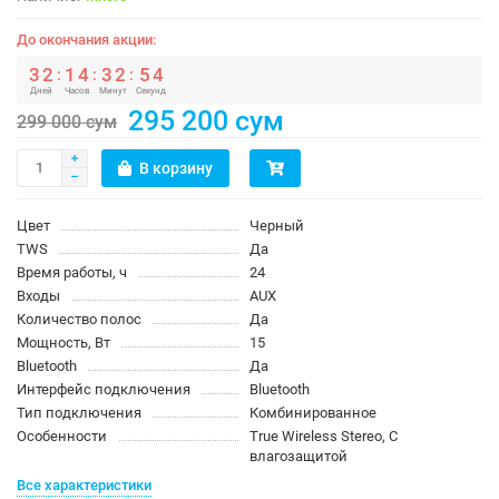
До окончания акции:
3
2
1
4
3
2
5
4
:
:
:
Дней
Часов
Минут
Секунд
295 200 сум
299 000 сум
В корзину
Цвет
Черный
TWS
Да
Время работы, ч
24
Входы
AUX
Количество полос
Да
Мощность, Вт
15
Bluetooth
Да
Интерфейс подключения
Bluetooth
Тип подключения
Комбинированное
Особенности
True Wireless Stereo, С
влагозащитой
Все характеристики