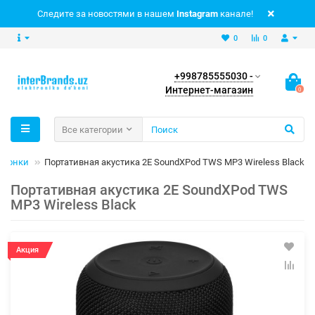
Следите за новостями в нашем
Instagram
канале!
0
0
+998785555030 -
Интернет-магазин
0
Все категории
олонки
Портативная акустика 2E SoundXPod TWS MP3 Wireless Black
Портативная акустика 2E SoundXPod TWS
MP3 Wireless Black
Акция