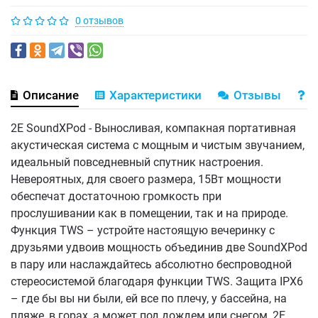
0 отзывов
Описание
Характеристики
Отзывы
В
2E SoundXPod - Выносливая, компакная портативная
акустическая система с мощным и чистым звучанием,
идеальный повседневный спутник настроения.
Невероятных, для своего размера, 15Вт мощности
обеспечат достаточною громкость при
прослушивании как в помещении, так и на природе.
Функция TWS – устройте настоящую вечеринку с
друзьями удвоив мощность объединив две SoundXPod
в пару или наслаждайтесь абсолютно беспроводной
стереосистемой благодаря функции TWS. Защита IPX6
– где бы вы ни были, ей все по плечу, у бассейна, на
пляже, в горах, а может под дождем или снегом, 2E