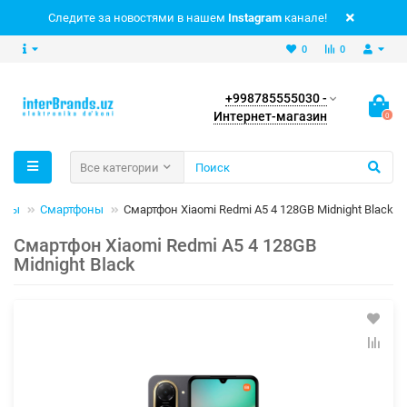
Следите за новостями в нашем
Instagram
канале!
0
0
+998785555030 -
Интернет-магазин
0
Все категории
еты
Смартфоны
Смартфон Xiaomi Redmi A5 4 128GB Midnight Black
Смартфон Xiaomi Redmi A5 4 128GB
Midnight Black