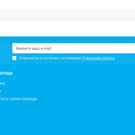
Я прочитал и согласен с условиями
Публичная оферта
мощь
вка
а
ты и схема проезда