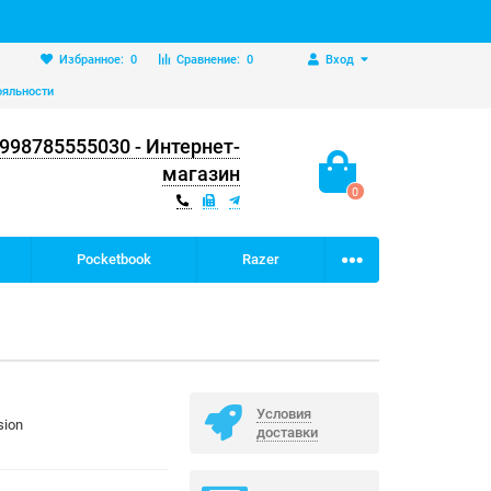
Избранное:
0
Сравнение:
0
Вход
ояльности
998785555030 - Интернет-
магазин
0
Pocketbook
Razer
Условия
sion
доставки