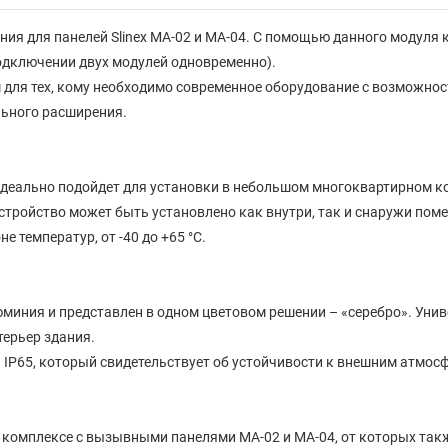
ения для панелей Slinex MA-02 и MA-04. С помощью данного мод
одключении двух модулей одновременно).
для тех, кому необходимо современное оборудование с возможно
льного расширения.
деально подойдет для установки в небольшом многоквартирном ко
стройство может быть установлено как внутри, так и снаружи пом
 температур, от -40 до +65 °C.
миния и представлен в одном цветовом решении – «серебро». Уни
терьер здания.
IP65, который свидетельствует об устойчивости к внешним атмос
 комплексе с вызывными панелями MA-02 и MA-04, от которых так