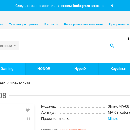
Следите за новостями в нашем
Instagram
канале!
ии
Условия рассрочки
Контакты
Корпоративным клиентам
Программа л
+
тегории
 Gaming
HONOR
HyperX
Keychron
ель Slinex MA-08
08
Модель:
Slinex MA-08
Артикул:
MA-08_exten
Производитель:
Slinex
Заканчивается