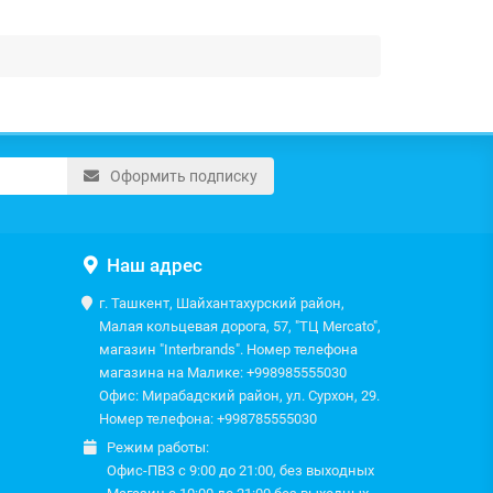
Оформить подписку
Наш адрес
г. Ташкент, Шайхантахурский район,
Малая кольцевая дорога, 57, "ТЦ Mercato",
магазин "Interbrands". Номер телефона
магазина на Малике: +998985555030
Офис: Мирабадский район, ул. Сурхон, 29.
Номер телефона: +998785555030
Режим работы:
Офис-ПВЗ с 9:00 до 21:00, без выходных