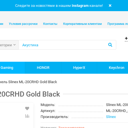
Следите за новостями в нашем
Instagram
канале!
ии
Условия рассрочки
Контакты
Корпоративным клиентам
Программа л
+
тегории
 Gaming
HONOR
HyperX
Keychron
ель Slinex ML-20CRHD Gold Black
20CRHD Gold Black
Модель:
Slinex ML-20
Артикул:
ML-20CRHD_
Производитель:
Slinex
Заканчивается