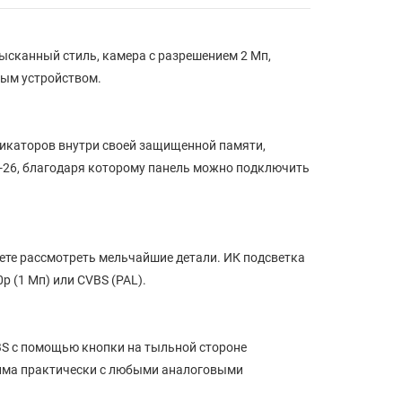
ысканный стиль, камера с разрешением 2 Мп,
ным устройством.
икаторов внутри своей защищенной памяти,
d-26, благодаря которому панель можно подключить
жете рассмотреть мельчайшие детали. ИК подсветка
p (1 Мп) или CVBS (PAL).
BS с помощью кнопки на тыльной стороне
тима практически с любыми аналоговыми