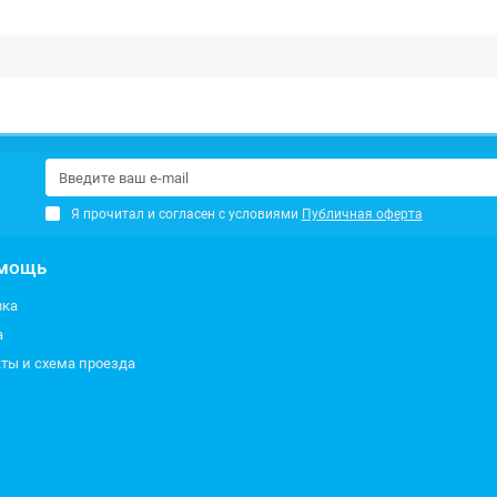
Я прочитал и согласен с условиями
Публичная оферта
мощь
вка
а
ты и схема проезда