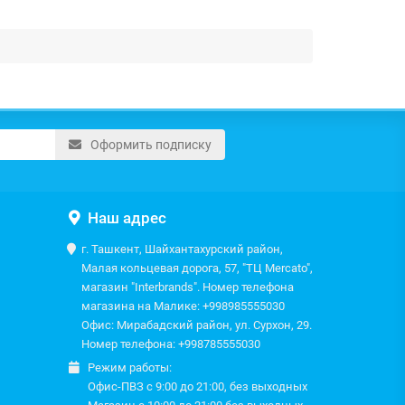
Оформить подписку
Наш адрес
г. Ташкент, Шайхантахурский район,
Малая кольцевая дорога, 57, "ТЦ Mercato",
магазин "Interbrands". Номер телефона
магазина на Малике: +998985555030
Офис: Мирабадский район, ул. Сурхон, 29.
Номер телефона: +998785555030
Режим работы:
Офис-ПВЗ с 9:00 до 21:00, без выходных