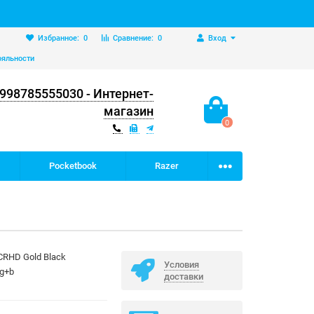
Избранное:
0
Сравнение:
0
Вход
ояльности
998785555030 - Интернет-
магазин
0
Pocketbook
Razer
CRHD Gold Black
Условия
g+b
доставки