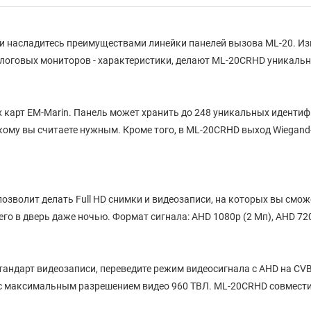
 насладитесь преимуществами линейки панелей вызова ML-20. Из
алоговых мониторов - характеристики, делают ML-20CRHD уникаль
карт EM-Marin. Панель может хранить до 248 уникальных идентиф
 кому вы считаете нужным. Кроме того, в ML-20CRHD выход Wiegan
позволит делать Full HD снимки и видеозаписи, на которых вы смо
го в дверь даже ночью. Формат сигнала:
AHD 1080p (2 Мп), AHD 720
тандарт видеозаписи, переведите режим видеосигнала с AHD на CV
S с максимальным разрешением видео 960 ТВЛ. ML-20CRHD совмес