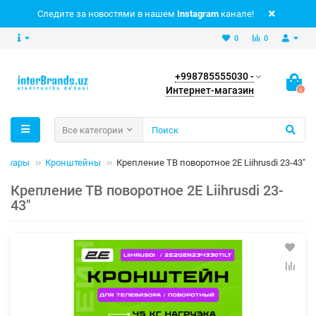
Следите за новостями в нашем
Instagram
канале!
0
0
+998785555030 -
Интернет-магазин
0
Все категории
ссуары
Кронштейны
Крепление ТВ поворотное 2E Liihrusdi 23-43"
Крепление ТВ поворотное 2E Liihrusdi 23-
43"