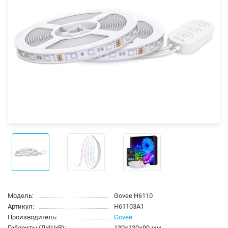
Модель:
Govee H6110
Артикул:
H61103A1
Производитель:
Govee
Габариты (ДхШхВ):
130×130×90 мм