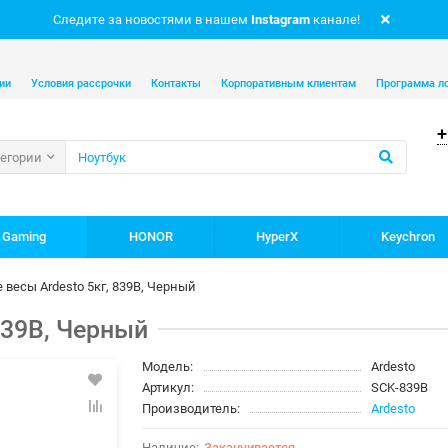
Следите за новостями в нашем
Instagram
канале!
ии
Условия рассрочки
Контакты
Корпоративным клиентам
Программа л
+
тегории
 Gaming
HONOR
HyperX
Keychron
 весы Ardesto 5кг, 839B, Черный
839B, Черный
Модель:
Ardesto
Артикул:
SCK-839B
Производитель:
Ardesto
Заканчивается