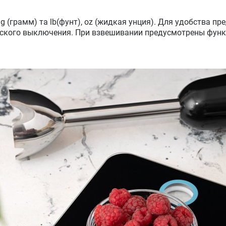
 (грамм) та lb(фунт), oz (жидкая унция). Для удобства п
еского выключения. При взвешивании предусмотрены функц