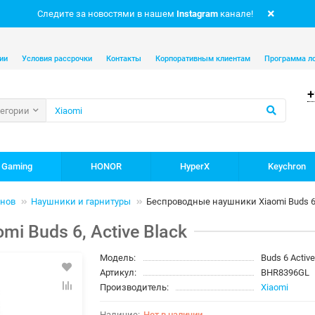
Следите за новостями в нашем
Instagram
канале!
ии
Условия рассрочки
Контакты
Корпоративным клиентам
Программа л
+
тегории
 Gaming
HONOR
HyperX
Keychron
онов
Наушники и гарнитуры
Беспроводные наушники Xiaomi Buds 6, 
i Buds 6, Active Black
Модель:
Buds 6 Activ
Артикул:
BHR8396GL
Производитель:
Xiaomi
Нет в наличии