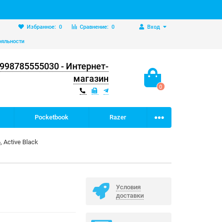
Избранное:
0
Сравнение:
0
Вход
ояльности
998785555030 - Интернет-
магазин
0
Pocketbook
Razer
Active Black
e
Условия
доставки