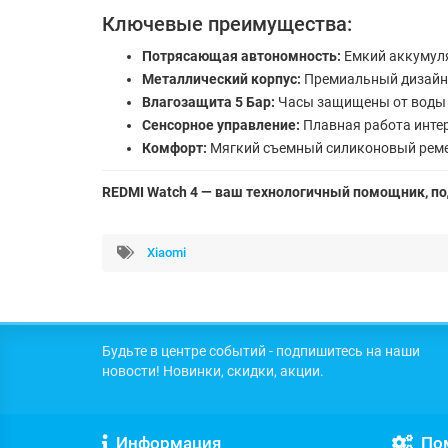
Ключевые преимущества:
Потрясающая автономность:
Емкий аккумуля
Металлический корпус:
Премиальный дизайн 
Влагозащита 5 Бар:
Часы защищены от воды п
Сенсорное управление:
Плавная работа инте
Комфорт:
Мягкий съемный силиконовый ремеш
REDMI Watch 4 — ваш технологичный помощник, п
Xiaomi
Будьте в центре событий - подпишитесь на наши
новости! Новинки, скидки, акции.
Информация
По