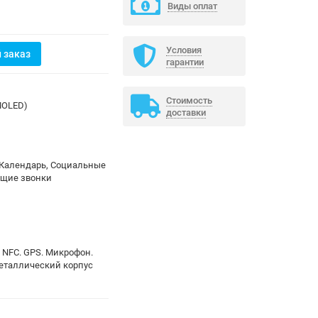
Виды оплат
Условия
 заказ
гарантии
Стоимость
MOLED)
доставки
 Календарь, Социальные
дящие звонки
3. NFC. GPS. Микрофон.
еталлический корпус