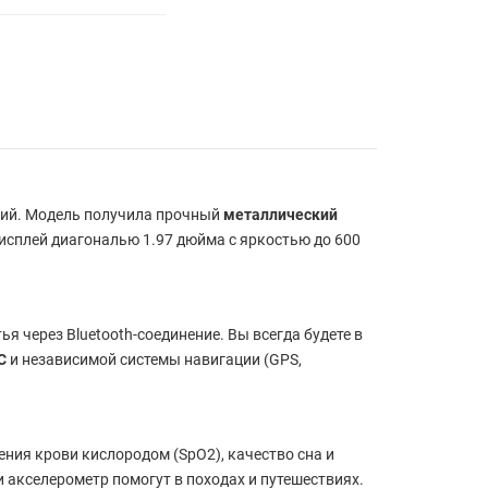
гий. Модель получила прочный
металлический
исплей диагональю 1.97 дюйма с яркостью до 600
я через Bluetooth-соединение. Вы всегда будете в
C
и независимой системы навигации (GPS,
ия крови кислородом (SpO2), качество сна и
 акселерометр помогут в походах и путешествиях.