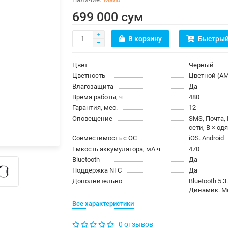
699 000 сум
В корзину
Быстрый
Цвет
Черный
Цветность
Цветной (A
Влагозащита
Да
Время работы, ч
480
Гарантия, мес.
12
Оповещение
SMS, Почта,
сети, В × о
Совместимость с ОС
iOS. Android
Емкость аккумулятора, мА·ч
470
Bluetooth
Да
Поддержка NFC
Да
Дополнительно
Bluetooth 5.
Динамик. М
Все характеристики
0 отзывов