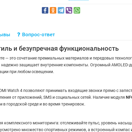
зывы
Вопрос-ответ
тиль и безупречная функциональность
ете — это сочетание премиальных материалов и передовых техноло
о и надежно защищает внутренние компоненты. Огромный AMOLED-д
ации при любом освещении.
EDMI Watch 4 позволяют принимать входящие звонки прямо с запясть
ления от приложений, SMS и социальных сетей. Наличие модуля
NF
м в городской среде и во время тренировок.
комплексного мониторинга: отслеживайте пульс, уровень насыщен
дусмотрено множество спортивных режимов, а встроенный компас и