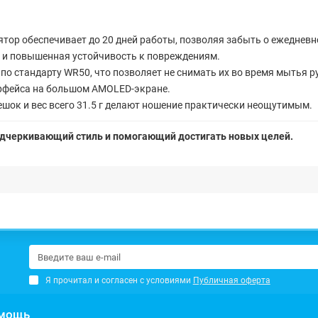
тор обеспечивает до 20 дней работы, позволяя забыть о ежедневн
и повышенная устойчивость к повреждениям.
о стандарту WR50, что позволяет не снимать их во время мытья р
рфейса на большом AMOLED-экране.
ок и вес всего 31.5 г делают ношение практически неощутимым.
одчеркивающий стиль и помогающий достигать новых целей.
Я прочитал и согласен с условиями
Публичная оферта
мощь