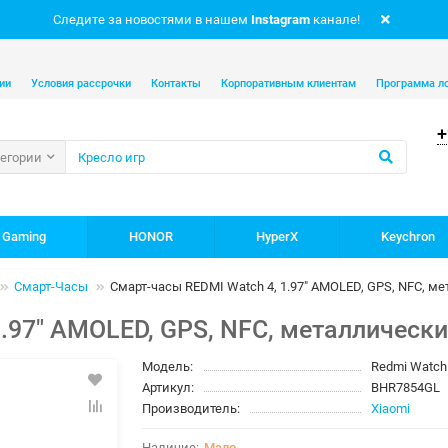
Следите за новостями в нашем
Instagram
канале!
ии
Условия рассрочки
Контакты
Корпоративным клиентам
Программа л
+
тегории
 Gaming
HONOR
HyperX
Keychron
Смарт-Часы
Смарт-часы REDMI Watch 4, 1.97" AMOLED, GPS, NFC, м
.97" AMOLED, GPS, NFC, металлически
Модель:
Redmi Watch 
Артикул:
BHR7854GL
Производитель:
Xiaomi
Мало