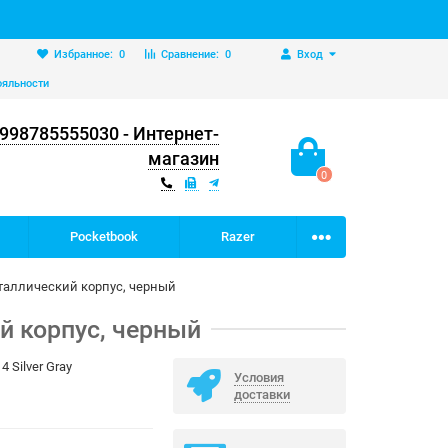
Избранное:
0
Сравнение:
0
Вход
ояльности
998785555030 - Интернет-
магазин
0
Pocketbook
Razer
еталлический корпус, черный
й корпус, черный
4 Silver Gray
Условия
доставки