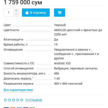
1 759 000 сум
В корзину
Цвет
Черный
Цветность
AMOLED-дисплей с яркостью до
2200 нит
Влагозащита
Да
Время работы, ч
15
Оповещение
Уведомления о звонка × ,
сообщения × , приложения × и
другие
Совместимость с ОС
Android. iOS
Способ оповещения
Вибрация, звуковые сигналы
Емкость аккумулятора, мА·ч
486
Диагональ экрана, ″
1.43
Разрешение экрана
466 × 466 пикселей
Все характеристики
0 отзывов