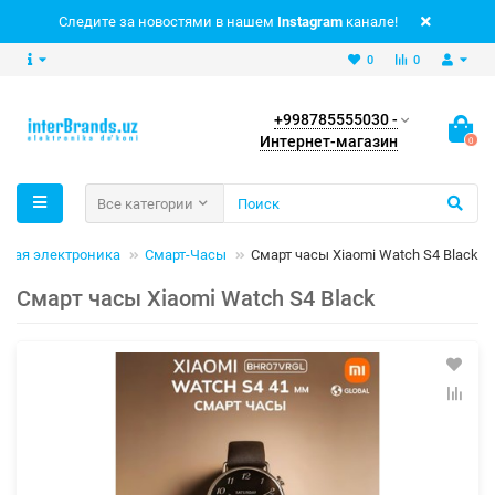
Следите за новостями в нашем
Instagram
канале!
0
0
+998785555030 -
Интернет-магазин
0
Все категории
имая электроника
Смарт-Часы
Смарт часы Xiaomi Watch S4 Black
Смарт часы Xiaomi Watch S4 Black