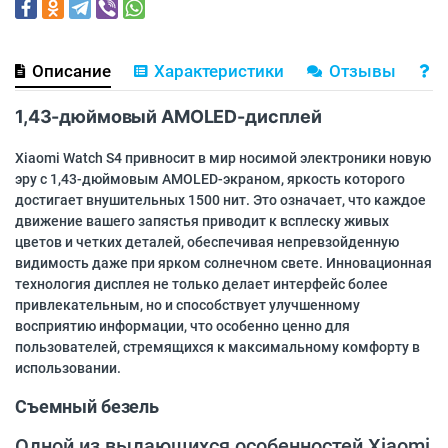
Описание
Характеристики
Отзывы
В
1,43-дюймовый AMOLED-дисплей
Xiaomi Watch S4 привносит в мир носимой электроники новую
эру с 1,43-дюймовым AMOLED-экраном, яркость которого
достигает внушительных 1500 нит. Это означает, что каждое
движение вашего запястья приводит к всплеску живых
цветов и четких деталей, обеспечивая непревзойденную
видимость даже при ярком солнечном свете. Инновационная
технология дисплея не только делает интерфейс более
привлекательным, но и способствует улучшенному
восприятию информации, что особенно ценно для
пользователей, стремящихся к максимальному комфорту в
использовании.
Съемный безель
Одной из выдающихся особенностей Xiaomi