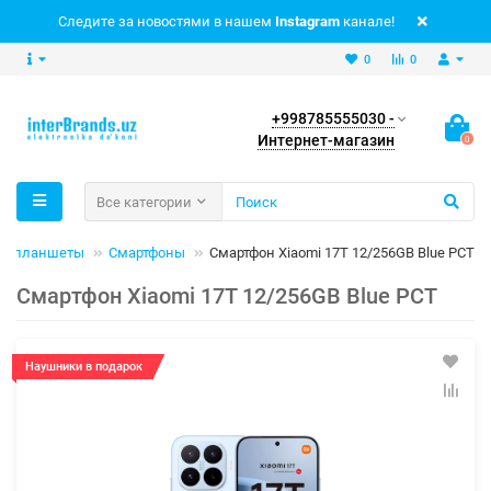
Следите за новостями в нашем
Instagram
канале!
0
0
+998785555030 -
Интернет-магазин
0
Все категории
 и планшеты
Смартфоны
Смартфон Xiaomi 17T 12/256GB Blue РСТ
Смартфон Xiaomi 17T 12/256GB Blue РСТ
Наушники в подарок