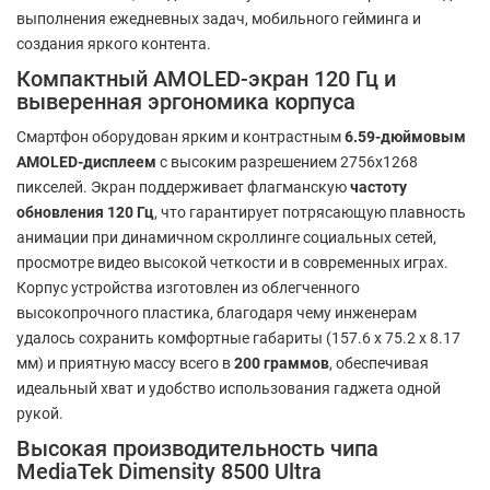
выполнения ежедневных задач, мобильного гейминга и
создания яркого контента.
Компактный AMOLED-экран 120 Гц и
выверенная эргономика корпуса
Смартфон оборудован ярким и контрастным
6.59-дюймовым
AMOLED-дисплеем
с высоким разрешением 2756x1268
пикселей. Экран поддерживает флагманскую
частоту
обновления 120 Гц
, что гарантирует потрясающую плавность
анимации при динамичном скроллинге социальных сетей,
просмотре видео высокой четкости и в современных играх.
Корпус устройства изготовлен из облегченного
высокопрочного пластика, благодаря чему инженерам
удалось сохранить комфортные габариты (157.6 х 75.2 х 8.17
мм) и приятную массу всего в
200 граммов
, обеспечивая
идеальный хват и удобство использования гаджета одной
рукой.
Высокая производительность чипа
MediaTek Dimensity 8500 Ultra