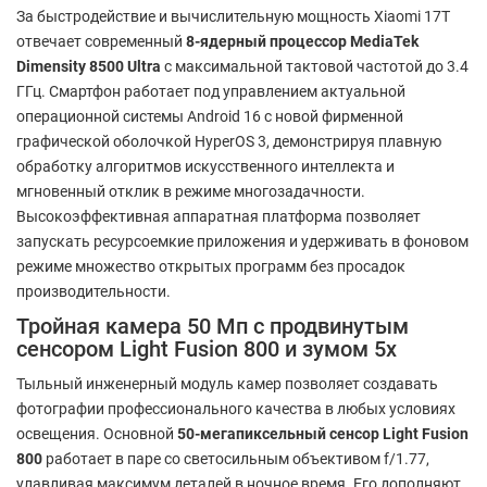
За быстродействие и вычислительную мощность Xiaomi 17T
отвечает современный
8-ядерный процессор MediaTek
Dimensity 8500 Ultra
с максимальной тактовой частотой до 3.4
ГГц. Смартфон работает под управлением актуальной
операционной системы Android 16 с новой фирменной
графической оболочкой HyperOS 3, демонстрируя плавную
обработку алгоритмов искусственного интеллекта и
мгновенный отклик в режиме многозадачности.
Высокоэффективная аппаратная платформа позволяет
запускать ресурсоемкие приложения и удерживать в фоновом
режиме множество открытых программ без просадок
производительности.
Тройная камера 50 Мп с продвинутым
сенсором Light Fusion 800 и зумом 5х
Тыльный инженерный модуль камер позволяет создавать
фотографии профессионального качества в любых условиях
освещения. Основной
50-мегапиксельный сенсор Light Fusion
800
работает в паре со светосильным объективом f/1.77,
улавливая максимум деталей в ночное время. Его дополняют