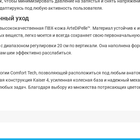
, чтобы минимизировать давление на запястья и снять напряжен
адаптируясь под любую активность пользователя.
чный уход
 высококачественная ПВХ-кожа ArteDiPelle™. Материал устойчив к и
х веществ, легко моется и всегда сохраняет свою первоначальную
с диапазоном регулировки 20 см по вертикали. Она наполнена фо
ам шеи эффективно расслабиться.
огии Comfort Tech, позволяющей расположиться под любым анатом
ая конструкция Kaiser 4, усиленная колесная база и надежный м
юбых задач. Благодаря выбору из множества потрясающих цветов,