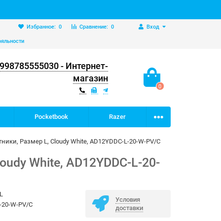
Избранное:
0
Сравнение:
0
Вход
ояльности
998785555030 - Интернет-
магазин
0
Pocketbook
Razer
отники, Размер L, Cloudy White, AD12YDDC-L-20-W-PV/C
loudy White, AD12YDDC-L-20-
 L
Условия
-20-W-PV/C
доставки