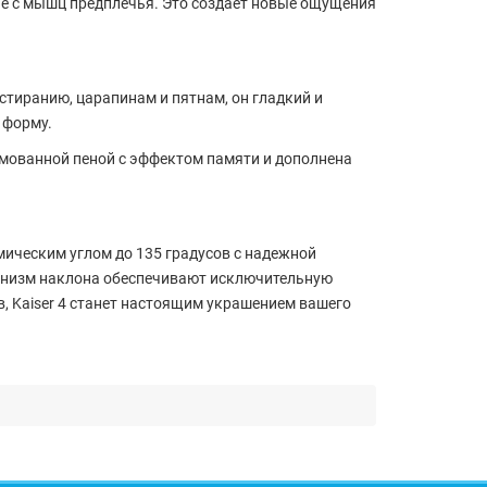
ие с мышц предплечья. Это создает новые ощущения
стиранию, царапинам и пятнам, он гладкий и
 форму.
рмованной пеной с эффектом памяти и дополнена
ическим углом до 135 градусов с надежной
еханизм наклона обеспечивают исключительную
 Kaiser 4 станет настоящим украшением вашего