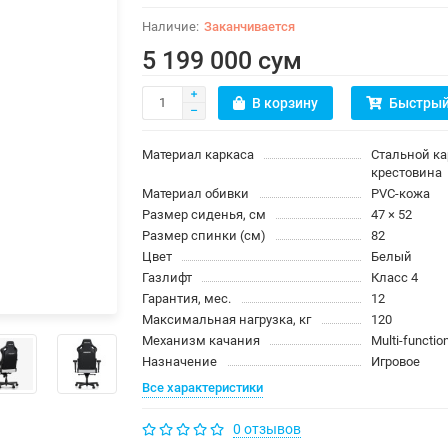
Заканчивается
5 199 000 сум
В корзину
Быстрый
Материал каркаса
Стальной к
крестовина
Материал обивки
PVC-кожа
Размер сиденья, см
47 × 52
Размер спинки (см)
82
Цвет
Белый
Газлифт
Класс 4
Гарантия, мес.
12
Максимальная нагрузка, кг
120
Механизм качания
Multi-function
Назначение
Игровое
Все характеристики
0 отзывов