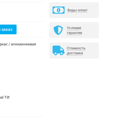
Виды оплат
Условия
 заказ
гарантии
аркас / алюминиевая
Стоимость
доставки
al Tilt