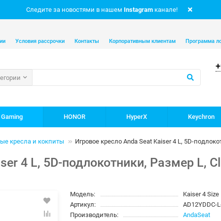
Следите за новостями в нашем
Instagram
канале!
ии
Условия рассрочки
Контакты
Корпоративным клиентам
Программа л
+
тегории
 Gaming
HONOR
HyperX
Keychron
ые кресла и кокпиты
Игровое кресло Anda Seat Kaiser 4 L, 5D-подлок
ser 4 L, 5D-подлокотники, Размер L, C
Модель:
Kaiser 4 Size
Артикул:
AD12YDDC-L
Производитель:
AndaSeat