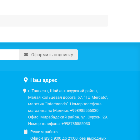
Оформить подписку
Наш адрес
г. Ташкент, Шайхантахурский район,
Малая кольцевая дорога, 57, "ТЦ Mercato",
магазин "Interbrands". Номер телефона
магазина на Малике: +998985555030
Офис: Мирабадский район, ул. Сурхон, 29.
Номер телефона: +998785555030
Режим работы:
Офис-ПВЗ с 9:00 до 21:00, без выходных