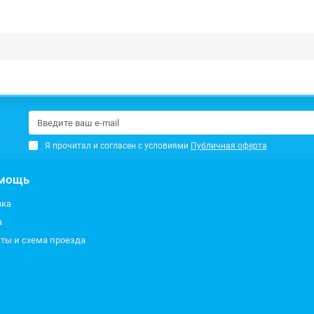
Я прочитал и согласен с условиями
Публичная оферта
мощь
вка
а
ты и схема проезда