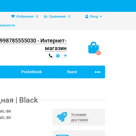
Избранное:
0
Сравнение:
0
Вход
ояльности
998785555030 - Интернет-
магазин
0
Pocketbook
Razer
ая | Black
WL-BK
Условия
WL-BK
доставки