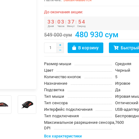
До окончания акции:
3
3
0
3
3
7
5
3
:
:
:
Дней
Часов
Минут
Секунд
480 930 сум
549 000 сум
В корзину
Быстрый
Размер мыши
Средняя
Цвет
Черный
Количество кнопок
5
Назначение
Игровое
Подсветка
Да
Тип мыши
Игровая мы
Тип сенсора
Оптический
Интерфейс подключения
USB-адаптер 
Тип подключения
Беспроводн
Максимальное разрешение сенсора,
7600
DPI
Все характеристики