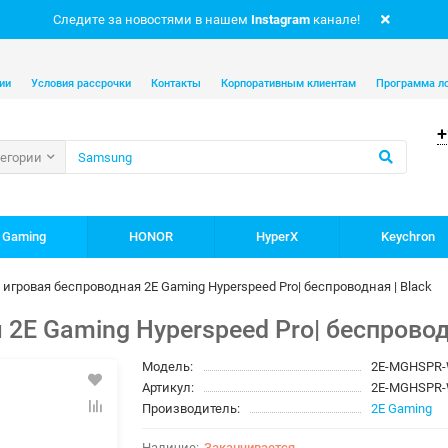
Следите за новостями в нашем
Instagram
канале!
ии
Условия рассрочки
Контакты
Корпоративным клиентам
Программа л
+
тегории
 Gaming
HONOR
HyperX
Keychron
игровая беспроводная 2E Gaming Hyperspeed Pro| беспроводная | Black
E Gaming Hyperspeed Pro| беспроводн
Модель:
2E-MGHSPR-
Артикул:
2E-MGHSPR-
Производитель:
2E Gaming
Заканчивается