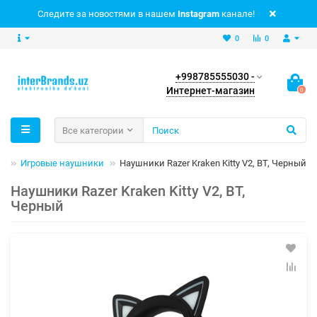
Следите за новостями в нашем
Instagram
канале!
0
0
+998785555030 -
Интернет-магазин
0
Все категории
ов
Игровые наушники
Наушники Razer Kraken Kitty V2, BT, Черный
Наушники Razer Kraken Kitty V2, BT,
Черный