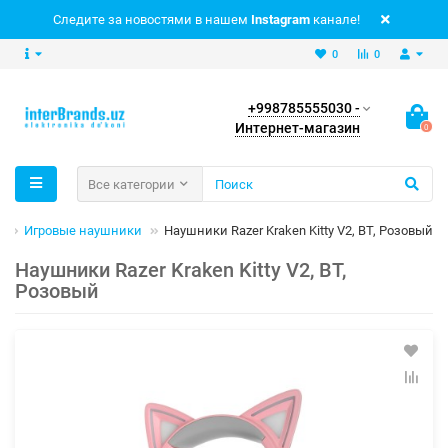
Следите за новостями в нашем
Instagram
канале!
0
0
+998785555030 -
Интернет-магазин
0
Все категории
в
Игровые наушники
Наушники Razer Kraken Kitty V2, BT, Розовый
Наушники Razer Kraken Kitty V2, BT,
Розовый