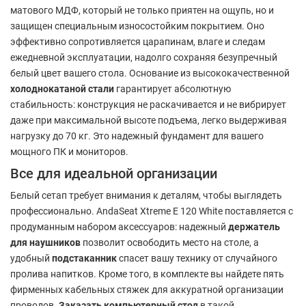
матового МДФ, который не только приятен на ощупь, но и
защищен специальным износостойким покрытием. Оно
эффективно сопротивляется царапинам, влаге и следам
ежедневной эксплуатации, надолго сохраняя безупречный
белый цвет вашего стола. Основание из высококачественной
холоднокатаной стали
гарантирует абсолютную
стабильность: конструкция не раскачивается и не вибрирует
даже при максимальной высоте подъема, легко выдерживая
нагрузку до 70 кг. Это надежный фундамент для вашего
мощного ПК и мониторов.
Все для идеальной организации
Белый сетап требует внимания к деталям, чтобы выглядеть
профессионально. AndaSeat Xtreme E 120 White поставляется с
продуманным набором аксессуаров: надежный
держатель
для наушников
позволит освободить место на столе, а
удобный
подстаканник
спасет вашу технику от случайного
пролива напитков. Кроме того, в комплекте вы найдете пять
фирменных кабельных стяжек для аккуратной организации
проводов.
Заказать компьютерный стол
в такой