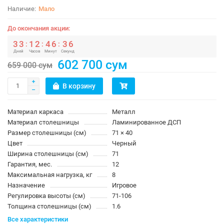
Мало
До окончания акции:
3
3
1
2
4
6
3
5
:
:
:
Дней
Часов
Минут
Секунд
602 700 сум
659 000 сум
В корзину
Материал каркаса
Металл
Материал столешницы
Ламинированное ДСП
Размер столешницы (см)
71 × 40
Цвет
Черный
Ширина столешницы (см)
71
Гарантия, мес.
12
Максимальная нагрузка, кг
8
Назначение
Игровое
Регулировка высоты (см)
71-106
Толщина столешницы (см)
1.6
Все характеристики