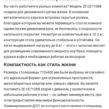
Вы часто работаете в разных комнатах? Модель 2E CE710BB
создана для динамичного ритма жизни. В основание
металлического каркаса встроены скрытые ролики,
благодаря которым вы можете перемещать стол по комнате
одним легким движением руки, не беспокоясь о сохранности
напольного покрытия. Несмотря на компактный вес в 10.2 кг,
конструкция стола удивительно стабильна и устойчива. Он
легко выдерживает нагрузку до 8 кг — этого с запасом хватает
для размещения современного мощного ноутбука, планшета,
кружки кофе и необходимых рабочих аксессуаров.
Компактность как стиль жизни
Размеры столешницы 710х400 мм были выбраны не случайно:
это идеальный формат для ограниченных пространств,
малогабаритных квартир или «умных» офисов. Вы можете
поставить 2E CE710BB рядом с диваном, у кровати или в
небольшом рабочем уголке — он займет минимум места, при
этом предоставляя максимум функциональности.
Ламинированное ДСП, из которого изготовлена столешница,