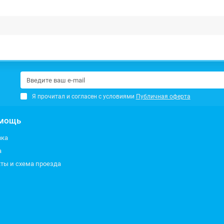
Я прочитал и согласен с условиями
Публичная оферта
мощь
вка
а
ты и схема проезда