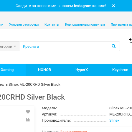
Следите за новостями в нашем
Instagram
канале!
ии
Условия рассрочки
Контакты
Корпоративным клиентам
Программа л
+
тегории
 Gaming
HONOR
HyperX
Keychron
ль Slinex ML-20CRHD Silver Black
0CRHD Silver Black
Модель:
Slinex ML-20
Артикул:
ML-20CRHD_
Производитель:
Slinex
Заканчивается