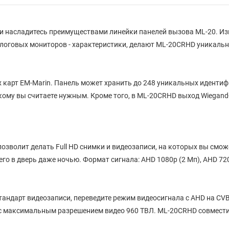
 насладитесь преимуществами линейки панелей вызова ML-20. Из
алоговых мониторов - характеристики, делают ML-20CRHD уникаль
карт EM-Marin. Панель может хранить до 248 уникальных идентиф
 кому вы считаете нужным. Кроме того, в ML-20CRHD выход Wiegan
позволит делать Full HD снимки и видеозаписи, на которых вы смо
го в дверь даже ночью. Формат сигнала:
AHD 1080p (2 Мп), AHD 720
тандарт видеозаписи, переведите режим видеосигнала с AHD на CV
S с максимальным разрешением видео 960 ТВЛ. ML-20CRHD совмес