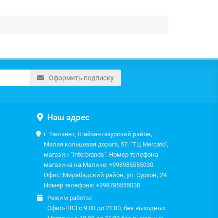
Оформить подписку
Наш адрес
г. Ташкент, Шайхантахурский район,
Малая кольцевая дорога, 57, "ТЦ Mercato",
магазин "Interbrands". Номер телефона
магазина на Малике: +998985555030
Офис: Мирабадский район, ул. Сурхон, 29.
Номер телефона: +998785555030
Режим работы:
Офис-ПВЗ с 9:00 до 21:00, без выходных