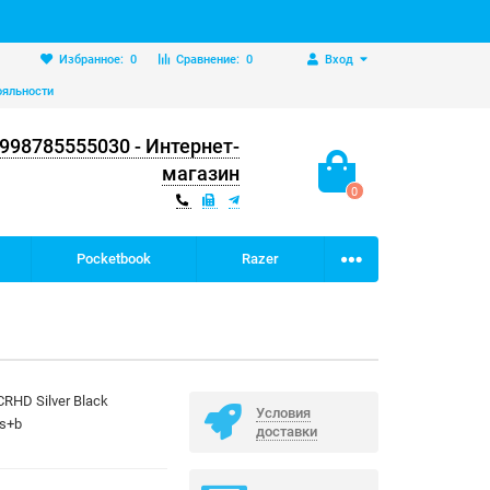
Избранное:
0
Сравнение:
0
Вход
ояльности
998785555030 - Интернет-
магазин
0
Pocketbook
Razer
CRHD Silver Black
Условия
s+b
доставки