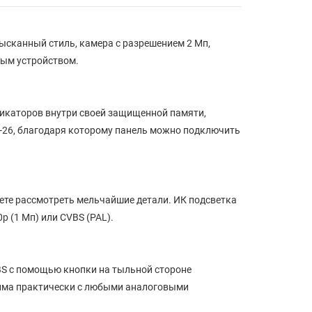
ысканный стиль, камера с разрешением 2 Мп,
ным устройством.
икаторов внутри своей защищенной памяти,
d-26, благодаря которому панель можно подключить
жете рассмотреть мельчайшие детали. ИК подсветка
p (1 Мп) или CVBS (PAL).
BS с помощью кнопки на тыльной стороне
тима практически с любыми аналоговыми