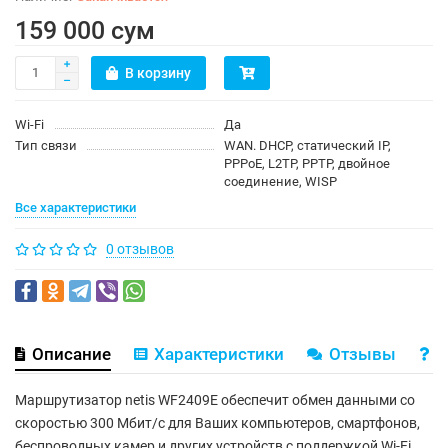
159 000 сум
В корзину
Wi-Fi
Да
Тип связи
WAN. DHCP, статический IP,
PPPoE, L2TP, PPTP, двойное
соединение, WISP
Все характеристики
0 отзывов
Описание
Характеристики
Отзывы
В
Маршрутизатор netis WF2409E обеспечит обмен данными со
скоростью 300 Мбит/с для Ваших компьютеров, смартфонов,
беспроводных камер и других устройств с поддержкой Wi-Fi.