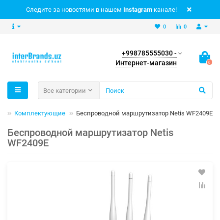
Следите за новостями в нашем
Instagram
канале!
0
0
+998785555030 -
Интернет-магазин
0
Все категории
е
Комплектующие
Беспроводной маршрутизатор Netis WF2409E
Беспроводной маршрутизатор Netis
WF2409E