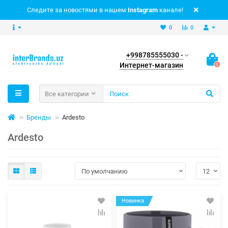
Следите за новостями в нашем
Instagram
канале!
0
0
+998785555030 -
Интернет-магазин
0
Все категории
Бренды
Ardesto
Ardesto
Новинка