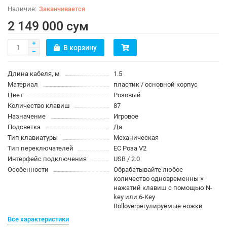
Заканчивается
2 149 000 сум
В корзину
Длина кабеля, м
1.5
Материал
пластик / основной корпус
Цвет
Розовый
Количество клавиш
87
Назначение
Игровое
Подсветка
Да
Тип клавиатуры
Механическая
Тип переключателей
ЕС Роза V2
Интерфейс подключения
USB / 2.0
Особенности
Обрабатывайте любое
количество одновременны ×
нажатий клавиш с помощью N-
key или 6-Key
Rolloverрегулируемые ножки
Все характеристики