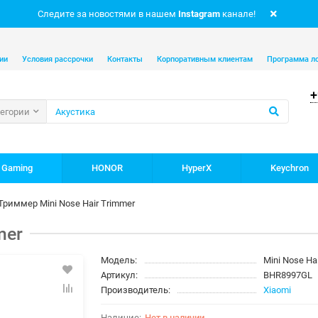
Следите за новостями в нашем
Instagram
канале!
ии
Условия рассрочки
Контакты
Корпоративным клиентам
Программа л
+
тегории
 Gaming
HONOR
HyperX
Keychron
Триммер Mini Nose Hair Trimmer
mer
Модель:
Mini Nose Ha
Артикул:
BHR8997GL
Производитель:
Xiaomi
Нет в наличии