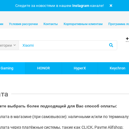
Следите за новостями в нашем
Instagram
канале!
ии
Условия рассрочки
Контакты
Корпоративным клиентам
Программа л
+
тегории
 Gaming
HONOR
HyperX
Keychron
ата
ете выбрать более подходящий для Вас способ оплаты:
лата в магазине (при самовывозе): наличными и/или по терминалу
лата через платёжные системы, такие как CLICK, Payme Alifshop;