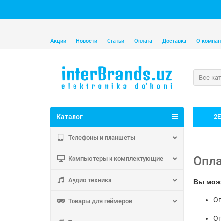
Акции
Новости
Статьи
Оплата
Доставка
О компан
Все ка
Каталог
2E
Телефоны и планшеты
Оплата
Опл
Компьютеры и комплектующие
Аудио техника
Вы мож
Оп
Товары для геймеров
Оп