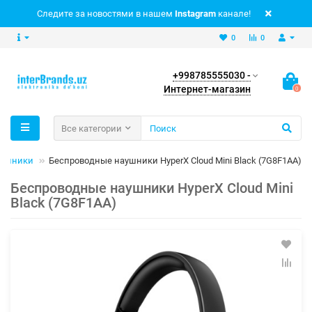
Следите за новостями в нашем
Instagram
канале!
0
0
+998785555030 -
Интернет-магазин
0
Все категории
аушники
Беспроводные наушники HyperX Cloud Mini Black (7G8F1AA)
Беспроводные наушники HyperX Cloud Mini
Black (7G8F1AA)