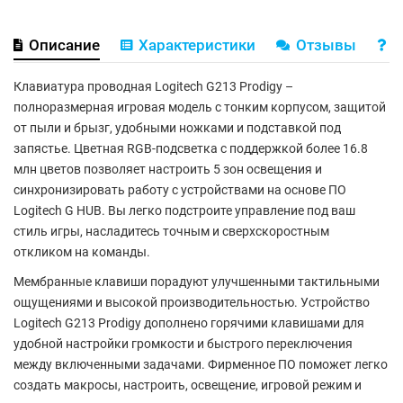
Описание
Характеристики
Отзывы
В
Клавиатура проводная Logitech G213 Prodigy –
полноразмерная игровая модель с тонким корпусом, защитой
от пыли и брызг, удобными ножками и подставкой под
запястье. Цветная RGB-подсветка с поддержкой более 16.8
млн цветов позволяет настроить 5 зон освещения и
синхронизировать работу с устройствами на основе ПО
Logitech G HUB. Вы легко подстроите управление под ваш
стиль игры, насладитесь точным и сверхскоростным
откликом на команды.
Мембранные клавиши порадуют улучшенными тактильными
ощущениями и высокой производительностью. Устройство
Logitech G213 Prodigy дополнено горячими клавишами для
удобной настройки громкости и быстрого переключения
между включенными задачами. Фирменное ПО поможет легко
создать макросы, настроить, освещение, игровой режим и