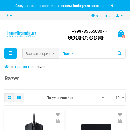
Следите за новостями в нашем
Instagram
канале!
0
0
+998785555030 -
Интернет-магазин
0
Все категории
Бренды
Razer
Razer