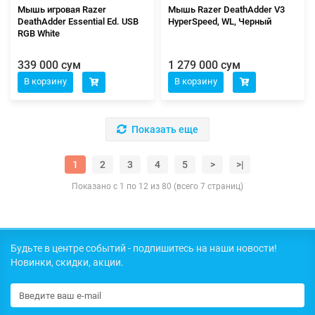
Мышь игровая Razer
Мышь Razer DeathAdder V3
DeathAdder Essential Ed. USB
HyperSpeed, WL, Черный
RGB White
339 000 сум
1 279 000 сум
В корзину
В корзину
Показать еще
1
2
3
4
5
>
>|
Показано с 1 по 12 из 80 (всего 7 страниц)
Будьте в центре событий - подпишитесь на наши новости!
Новинки, скидки, акции.