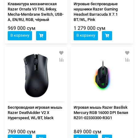
Клавиатура механическая
Игровые беспроводные
Razer Ornata V3 TKL 84key,
наушники Razer Gaming
Mecha-Membrane Switch, USB-
Headset Barracuda X 7.1
A, EN/RU, RGB, чёрный
BT/WL, Pink
969 000 сум
1 279 000 сум
В корзину
В корзину
Беспроводная игровая мышь
Игровая мышь Razer Basilisk
Razer DeathAdder V2 X
Mercury RGB 16000 DPI Белая
Hyperspeed, WL/BT, black
RZ01-02330300-R3G1
769 000 сум
849 000 сум