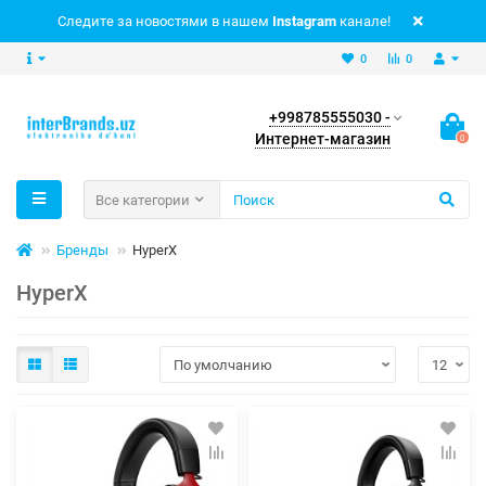
Следите за новостями в нашем
Instagram
канале!
0
0
+998785555030 -
Интернет-магазин
0
Все категории
Бренды
HyperX
HyperX