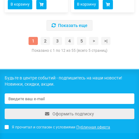
В корзину
В корзину
Показать еще
1
2
3
4
5
>
>|
Показано с 1 по 12 из 55 (всего 5 страниц)
Будьте в центре событий - подпишитесь на наши новости!
Новинки, скидки, акции.
Оформить подписку
Я прочитал и согласен с условиями
Публичная оферта