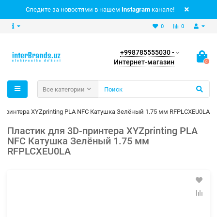
Следите за новостями в нашем
Instagram
канале!
0
0
+998785555030 -
Интернет-магазин
0
Все категории
-принтера XYZprinting PLA NFC Катушка Зелёный 1.75 мм RFPLCXEU0LA
Пластик для 3D-принтера XYZprinting PLA
NFC Катушка Зелёный 1.75 мм
RFPLCXEU0LA