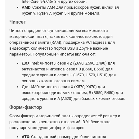
Intel Core i9/i7/i5/i3 и других серий.
AMD
: Сокеты AM4 для процессоров Ryzen, включая
Ryzen 9, Ryzen 7, Ryzen 5 и другие модели.
Чипсет
Чипсет определяет функциональные возможности
материнской платы, такие как количество слотов для
оперативной памяти (RAM), поддержка PCI Express для
видеокарт, количество портов USB и другие важные
параметры. Популярные чипсеты включают:
Для Intel: чипсеты серии Z (Z690, Z590, Z490) для
энтузиастов и игроков, серия B (B660, B560) для
среднего уровня и серия H (H670, H570, H510) для
основных компьютерных систем.
Для AMD: чипсеты серии X (X570, X470) для
высокопроизводительных систем, B (B550, B450) для
среднего уровня и A (A520) для базовых компьютеров.
Форм-фактор
Форм-фактор материнской платы определяет её размер и
расположение крепежных отверстий. В Узбекистане
популярны следующие форм-факторы:
ATX
: Стандартный размер для большинства