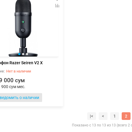
фон Razer Seiren V2 X
Нет в наличии
9 000 сум
 900 сум мес.
ведомить о наличии
|<
<
1
2
Показано с 13 по 13 из 13 (всего 2 