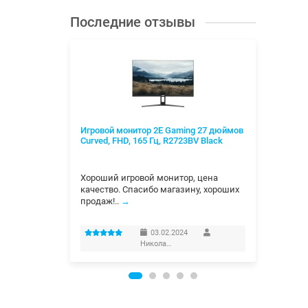
Последние отзывы
ax 700W
Игровой монитор 2E Gaming 27 дюймов
Конве
Curved, FHD, 165 Гц, R2723BV Black
обогре
мех. у
элемен
и сразу.
Хороший игровой монитор, цена
Спасиб
тт.
качество. Спасибо магазину, хороших
продаж!..
→
Дамир
03.02.2024
Николай Самохвалов