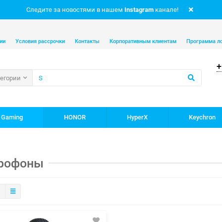
Следите за новостями в нашем
Instagram
канале!
ии
Условия рассрочки
Контакты
Корпоративным клиентам
Программа л
+
тегории
 Gaming
HONOR
HyperX
Keychron
рофоны