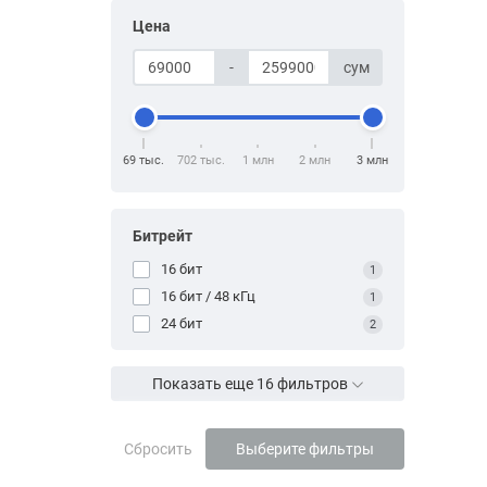
Цена
-
сум
69 тыс.
702 тыс.
1 млн
2 млн
3 млн
Битрейт
16 бит
1
16 бит / 48 кГц
1
24 бит
2
Показать еще 16 фильтров
Сбросить
Выберите фильтры