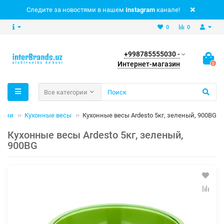
Следите за новостями в нашем
Instagram
канале!
0
0
+998785555030 -
Интернет-магазин
0
Все категории
кухни
Кухонные весы
Кухонные весы Ardesto 5кг, зеленый, 900BG
Кухонные весы Ardesto 5кг, зеленый,
900BG