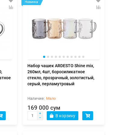
Новинка
Набор чашек ARDESTO Shine mix,
,
260мл, 4шт, боросиликатное
катное
стекло, прозрачный, золотистый,
серый, перламутровый
Мало
169 000 сум
В корзину