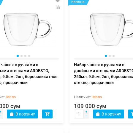
Новинка
 чашек с ручками с
Набор чашек с ручками с
ыми стенками ARDESTO,
двойными стенками ARDESTO
, 9.5см, 2шт, боросиликатное
250мл, 9.5см, 2шт, боросили
о, прозрачный
стекло, прозрачный
Мало
Мало
000 сум
109 000 сум
В корзину
В корзину