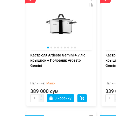
1+1
1+1
Кастрюля Ardesto Gemini 4.7 л с
Кастр
крышкой + Половник Ardesto
крышк
Gemini
Gemin
Мало
389 000 сум
339 
В корзину