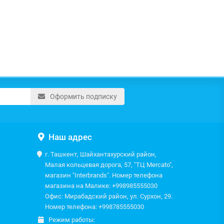
Оформить подписку
Наш адрес
г. Ташкент, Шайхантахурский район,
Малая кольцевая дорога, 57, "ТЦ Mercato",
магазин "Interbrands". Номер телефона
магазина на Малике: +998985555030
Офис: Мирабадский район, ул. Сурхон, 29.
Номер телефона: +998785555030
Режим работы: