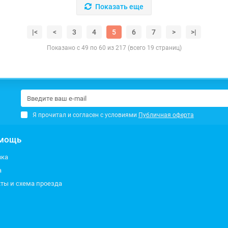
Показать еще
|<
<
3
4
5
6
7
>
>|
Показано с 49 по 60 из 217 (всего 19 страниц)
Я прочитал и согласен с условиями
Публичная оферта
мощь
вка
а
ты и схема проезда