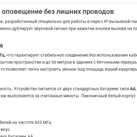
ое оповещение без лишних проводов
к, разработанный специально для работы в паре с IP-вызывной п
енно дублирует звуковой сигнал при нажатии кнопки вызова на п
а
Гц
, что гарантирует стабильное соединение без использования ка
крытом пространстве и до 60 метров в зданиях с бетонными перек
что позволяет легко настроить звонок под площадь вашей квартир
ость. Устройство питается от двух стандартных батареек типа
AA
аж выполняется за считанные минуты. Лаконичный белый корпус
белей на частоте 433 МГц.
вкус.
вух батареек AA.