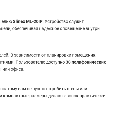
анелью
Slinex ML-20IP
. Устройство служит
анели, обеспечивая надежное оповещение внутри
белей. В зависимости от планировки помещения,
рытиями. Пользователю доступно
38 полифонических
ы или офиса.
, поэтому вам не нужно штробить стены или
 и компактные размеры делают звонок практически