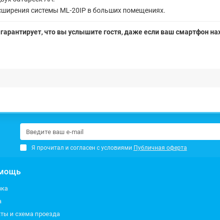
сширения системы ML-20IP в больших помещениях.
й гарантирует, что вы услышите гостя, даже если ваш смартфон н
Я прочитал и согласен с условиями
Публичная оферта
мощь
вка
а
ты и схема проезда