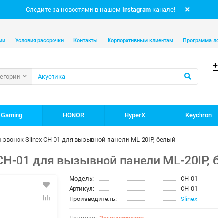
Следите за новостями в нашем
Instagram
канале!
ии
Условия рассрочки
Контакты
Корпоративным клиентам
Программа л
+
тегории
 Gaming
HONOR
HyperX
Keychron
 звонок Slinex CH-01 для вызывной панели ML-20IP, белый
CH-01 для вызывной панели ML-20IP, 
Модель:
CH-01
Артикул:
CH-01
Производитель:
Slinex
Заканчивается