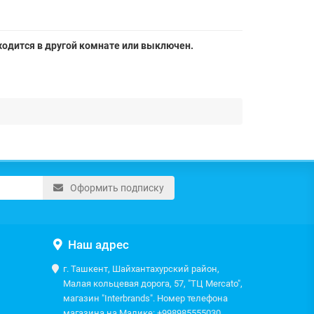
аходится в другой комнате или выключен.
Оформить подписку
Наш адрес
г. Ташкент, Шайхантахурский район,
Малая кольцевая дорога, 57, "ТЦ Mercato",
магазин "Interbrands". Номер телефона
магазина на Малике: +998985555030