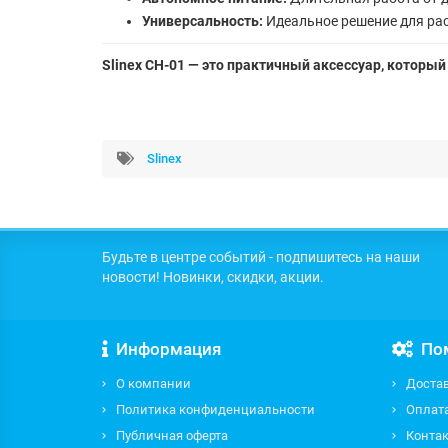
Универсальность:
Идеальное решение для ра
Slinex CH-01 — это практичный аксессуар, которы
Slinex
Будьте в центре событий - подпишитесь на наши
новости! Новинки, скидки, акции.
Информация
По
О компании
Доста
Политика конфиденциальности
Оплат
Публичная оферта
Контак