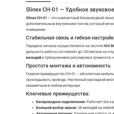
Slinex CH-01 — Удобное звуков
Slinex CH-01
— это компактный беспроводной звоно
дополнительным внутренним гонгом, который мгнов
помещения.
Стабильная связь и гибкая настройк
Передача сигнала осуществляется на частоте
433 М
дальность работы составляет до 100 метров на от
мелодий
и трёхуровневая регулировка громкости, 
Простота монтажа и автономность
Главное преимущество CH-01 — абсолютная мобильн
прокладывать провода. Настенный накладной монт
незаметным в любом интерьере.
Ключевые преимущества:
Беспроводное подключение:
Работает без ка
Большой выбор звуков:
38 мелодий на любой 
Автономное питание:
Длительная работа от д