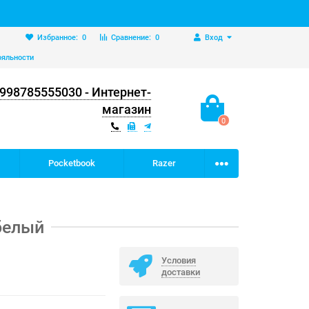
Избранное:
0
Сравнение:
0
Вход
ояльности
998785555030 - Интернет-
магазин
0
Pocketbook
Razer
белый
Условия
доставки