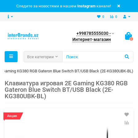
Следите за новостями в нашем
Instagram
канале!
0
0
+998785555030 -
Интернет-магазин
0
Все категории
E Gaming KG380 RGB Gateron Blue Switch BT/USB Black (2E-KG380UBK-BL)
Клавиатура игровая 2E Gaming KG380 RGB
Gateron Blue Switch BT/USB Black (2E-
KG380UBK-BL)
Акция