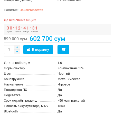
Заканчивается
До окончания акции:
3
0
1
2
4
1
3
0
:
:
:
Дней
Часов
Минут
Секунд
602 700 сум
599 000 сум
В корзину
Длина кабеля, м
1.6
Форм-фактор
Компактная 65%
Цвет
Черный
Конструкция
Механическая
Назначение
Игровое
Поддержка ПО
Да
Подсветка
Да
Срок службы клавиш
>50 млн нажатий
Емкость аккумулятора, мА·ч
1850
Bluetooth
Да