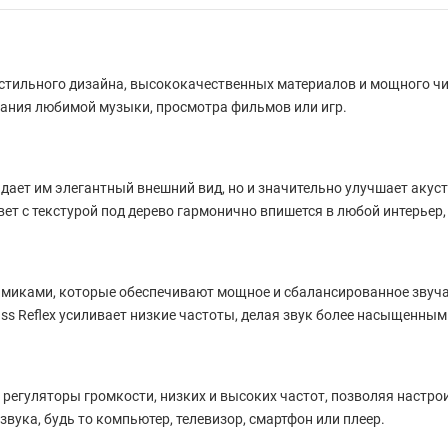
 стильного дизайна, высококачественных материалов и мощного чи
вания любимой музыки, просмотра фильмов или игр.
идает им элегантный внешний вид, но и значительно улучшает акус
т с текстурой под дерево гармонично впишется в любой интерьер,
миками, которые обеспечивают мощное и сбалансированное звуча
ss Reflex усиливает низкие частоты, делая звук более насыщенны
егуляторы громкости, низких и высоких частот, позволяя настрои
вука, будь то компьютер, телевизор, смартфон или плеер.