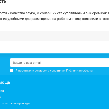
сть
и и качества звука, Microlab B72 станут отличным выбором как д
 их удобными для размещения на рабочем столе, полке или в гост
Я прочитал и согласен с условиями
Публичная оферта
мощь
вка
а
ты и схема проезда