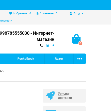
Избранное:
0
Сравнение:
0
Вход
ояльности
998785555030 - Интернет-
магазин
0
Pocketbook
Razer
B72
Условия
доставки