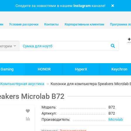
Следите за новостями в нашем
Instagram
канале!
ии
Условия рассрочки
Контакты
Корпоративным клиентам
Программа л
+
тегории
 Gaming
HONOR
HyperX
Keychron
Компьютерная акустика
Колонки для компьютера Speakers Microlab 
akers Microlab B72
Модель:
B72
Артикул:
B72
Производитель:
Microlab
Заканчивается