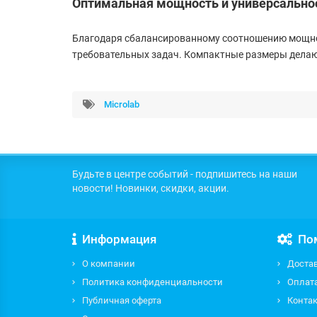
Оптимальная мощность и универсально
Благодаря сбалансированному соотношению мощност
требовательных задач. Компактные размеры делают
Microlab
Будьте в центре событий - подпишитесь на наши
новости! Новинки, скидки, акции.
Информация
По
О компании
Доста
Политика конфиденциальности
Оплат
Публичная оферта
Контак