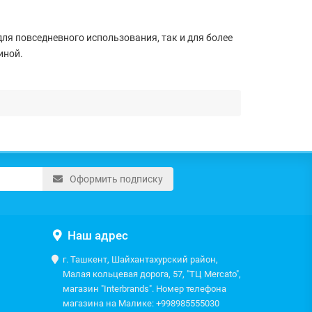
ля повседневного использования, так и для более
иной.
Оформить подписку
Наш адрес
г. Ташкент, Шайхантахурский район,
Малая кольцевая дорога, 57, "ТЦ Mercato",
магазин "Interbrands". Номер телефона
магазина на Малике: +998985555030