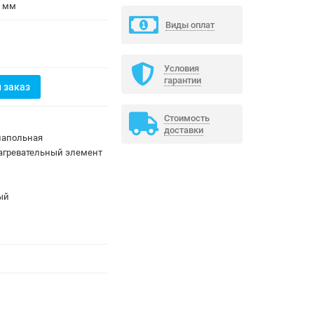
0 мм
Виды оплат
Условия
гарантии
 заказ
Стоимость
доставки
напольная
агревательный элемент
ый