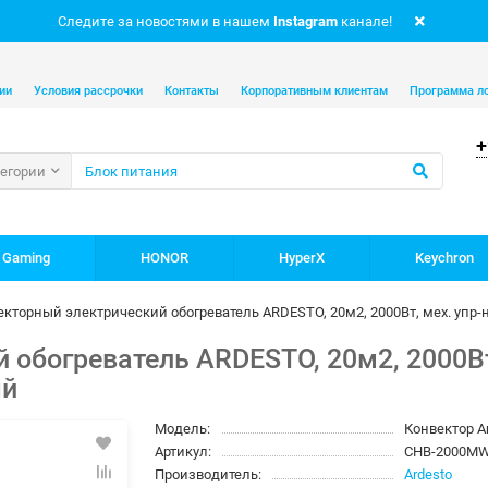
Следите за новостями в нашем
Instagram
канале!
ии
Условия рассрочки
Контакты
Корпоративным клиентам
Программа л
+
тегории
 Gaming
HONOR
HyperX
Keychron
кторный электрический обогреватель ARDESTO, 20м2, 2000Вт, мех. упр-
 обогреватель ARDESTO, 20м2, 2000Вт
ый
Модель:
Конвектор A
Артикул:
CHB-2000M
Производитель:
Ardesto