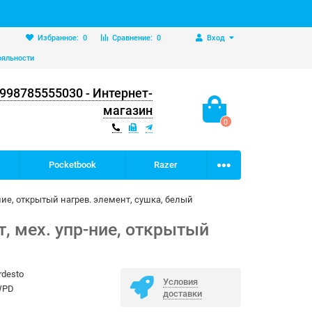
Избранное:
0
Сравнение:
0
Вход
ояльности
998785555030 - Интернет-
магазин
0
Pocketbook
Razer
ние, открытый нагрев. элемент, сушка, белый
, мех. упр-ние, открытый
rdesto
Условия
WPD
доставки