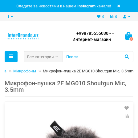
Следите за новостями в нашем
Instagram
канале!
0
0
+998785555030 -
Интернет-магазин
0
Все категории
ника
Микрофоны
Микрофон-пушка 2Е MG010 Shoutgun Mic, 3.5mm
Микрофон-пушка 2Е MG010 Shoutgun Mic,
3.5mm