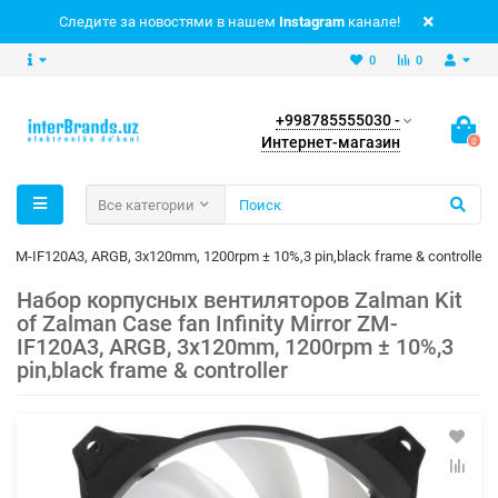
Следите за новостями в нашем
Instagram
канале!
0
0
+998785555030 -
Интернет-магазин
0
Все категории
r ZM-IF120A3, ARGB, 3x120mm, 1200rpm ± 10%,3 pin,black frame & controller
Набор корпусных вентиляторов Zalman Kit
of Zalman Case fan Infinity Mirror ZM-
IF120A3, ARGB, 3x120mm, 1200rpm ± 10%,3
pin,black frame & controller