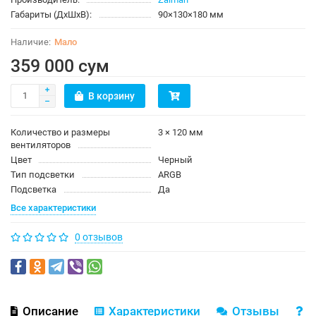
Габариты (ДхШхВ):
90×130×180 мм
Мало
359 000 сум
В корзину
Количество и размеры
3 × 120 мм
вентиляторов
Цвет
Черный
Тип подсветки
ARGB
Подсветка
Да
Все характеристики
0 отзывов
Описание
Характеристики
Отзывы
В