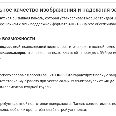
ьное качество изображения и надежная з
нтская вызывная панель, которая устанавливает новые стандарты
азрешением
2 Мп
и поддержкой формата
AHD 1080p
, что обеспечив
е возможности
 подсветкой
, позволяющей видеть посетителя даже в полной темнот
я видеокамеры
, что позволяет подключать её напрямую к DVR-рег
ия.
еского сплава с классом защиты
IP65
. Это гарантирует полную защ
няет стабильную работу при экстремальных температурах от
-40 до 
ым элементом входной группы.
 требует сложной подготовки поверхности. Панель совместима со
овода, дюбели и кронштейн для быстрой установки.