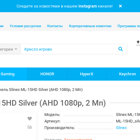
Следите за новостями в нашем
Instagram
канале!
ии
Условия рассрочки
Контакты
Корпоративным клиентам
Программа л
+
тегории
 Gaming
HONOR
HyperX
Keychron
ль Slinex ML-15HD Silver (AHD 1080p, 2 Мп)
5HD Silver (AHD 1080p, 2 Мп)
Модель:
Slinex ML-15
Артикул:
ML-15HD_sil
Производитель:
Slinex
Заканчивается