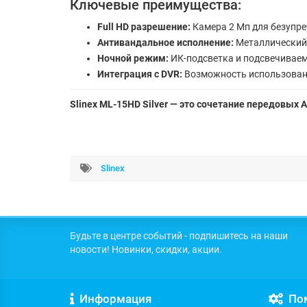
Ключевые преимущества:
Full HD разрешение:
Камера 2 Мп для безупре
Антивандальное исполнение:
Металлический 
Ночной режим:
ИК-подсветка и подсвечиваем
Интеграция с DVR:
Возможность использован
Slinex ML-15HD Silver — это сочетание передовых
Slinex
Будьте в центре событий - подпишитесь на наши
новости! Новинки, скидки, акции.
Информация
По