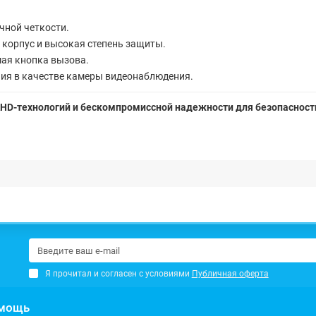
чной четкости.
корпус и высокая степень защиты.
ая кнопка вызова.
ия в качестве камеры видеонаблюдения.
 AHD-технологий и бескомпромиссной надежности для безопасност
Я прочитал и согласен с условиями
Публичная оферта
мощь