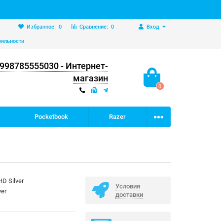
Избранное:
0
Сравнение:
0
Вход
ояльности
998785555030 - Интернет-
магазин
0
Pocketbook
Razer
HD Silver
Условия
ver
доставки