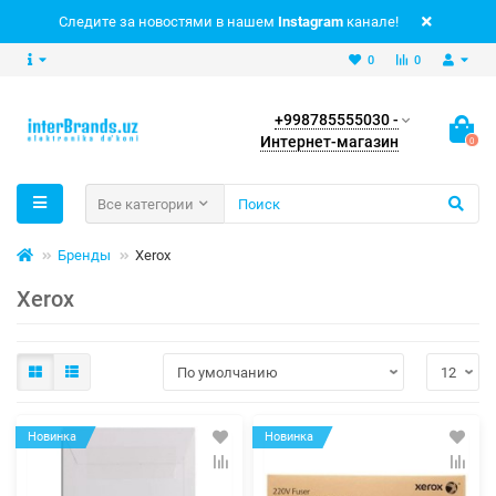
Следите за новостями в нашем
Instagram
канале!
0
0
+998785555030 -
Интернет-магазин
0
Все категории
Бренды
Xerox
Xerox
Новинка
Новинка