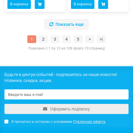
В корзину
В корзину
Показать еще
1
2
3
4
5
>
>|
Показано с 1 по 12 из 109 (всего 10 страниц)
Будьте в центре событий - подпишитесь на наши новости!
Новинки, скидки, акции.
Оформить подписку
Я прочитал и согласен с условиями
Публичная оферта