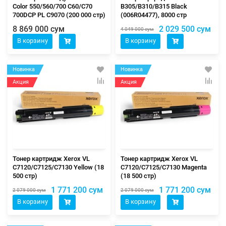
Color 550/560/700 C60/C70
B305/B310/B315 Black
700DCP PL C9070 (200 000 стр)
(006R04477), 8000 стр
8 869 000 сум
2 029 500 сум
4 049 000 сум
В корзину
В корзину
Новинка
Новинка
Акция
Акция
Тонер картридж Xerox VL
Тонер картридж Xerox VL
C7120/С7125/С7130 Yellow (18
C7120/С7125/С7130 Magenta
500 стр)
(18 500 стр)
1 771 200 сум
1 771 200 сум
2 079 000 сум
2 079 000 сум
В корзину
В корзину