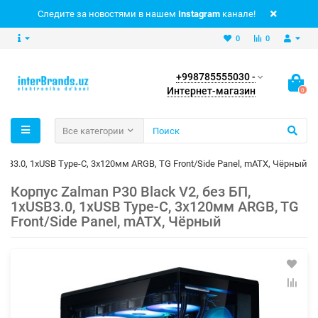
Следите за новостями в нашем
Instagram
канале!
0
0
+998785555030 -
Интернет-магазин
0
Все категории
xUSB3.0, 1хUSB Type-C, 3x120мм ARGB, TG Front/Side Panel, mATX, Чёрный
Корпус Zalman P30 Black V2, без БП,
1xUSB3.0, 1хUSB Type-C, 3x120мм ARGB, TG
Front/Side Panel, mATX, Чёрный