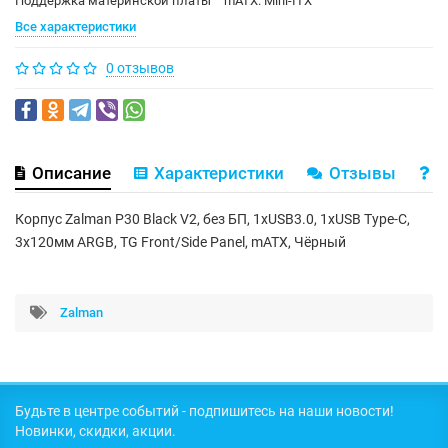
Поддержка материнской платы
mATX. Mini-ITX
Все характеристики
0 отзывов
Описание
Характеристики
Отзывы
В
Корпус Zalman P30 Black V2, без БП, 1xUSB3.0, 1хUSB Type-C,
3x120мм ARGB, TG Front/Side Panel, mATX, Чёрный
Zalman
Будьте в центре событий - подпишитесь на наши новости!
Новинки, скидки, акции.