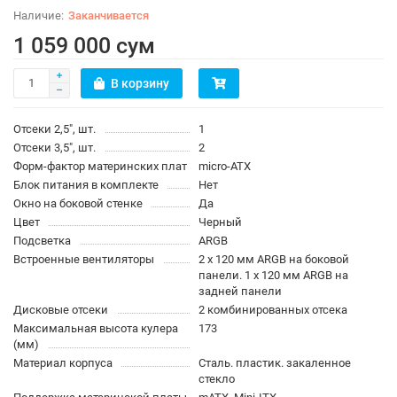
Заканчивается
1 059 000 сум
В корзину
Отсеки 2,5″, шт.
1
Отсеки 3,5″, шт.
2
Форм-фактор материнских плат
micro-ATX
Блок питания в комплекте
Нет
Окно на боковой стенке
Да
Цвет
Черный
Подсветка
ARGB
Встроенные вентиляторы
2 x 120 мм ARGB на боковой
панели. 1 x 120 мм ARGB на
задней панели
Дисковые отсеки
2 комбинированныx отсека
Максимальная высота кулера
173
(мм)
Материал корпуса
Сталь. пластик. закаленное
стекло