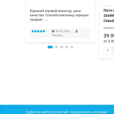
мех. у
элемен
Патч-к
и сразу.
Хороший игровой монитор, цена
Спасиб
тт.
качество. Спасибо магазину, хороших
26AWG 
продаж!..
→
Серы
Дамир
03.02.2024
39 0
Николай Самохвалов
от 3 9
Будьте в центре событий - подпишитесь на наши