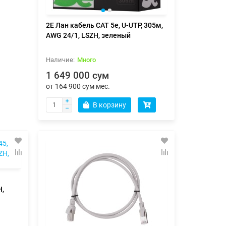
2E Лан кабель CAT 5e, U-UTP, 305м,
AWG 24/1, LSZH, зеленый
Много
1 649 000 сум
от 164 900 сум мес.
В корзину
H,