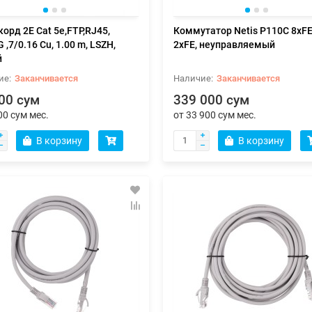
корд 2E Cat 5e,FTP,RJ45,
Коммутатор Netis P110C 8xFE
,7/0.16 Cu, 1.00 m, LSZH,
2xFE, неуправляемый
й
Заканчивается
Заканчивается
00 сум
339 000 сум
00 сум мес.
от 33 900 сум мес.
В корзину
В корзину
кторный электрический
Игровая мышь 2E GAMING MG34
ватель ARDESTO, 20м2, 2000Вт,
RGB USB Black + Charging Dock