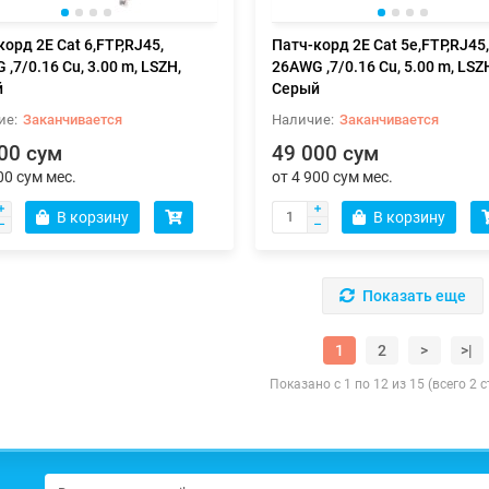
пр-ние, открытый нагрев.
т, сушка, белый
орд 2E Cat 6,FTP,RJ45,
Патч-корд 2E Cat 5e,FTP,RJ45,
о за быструю доставку..
→
Interbrands - Вы лучшие!!! Очень
грамотные Специалисты , очен
,7/0.16 Cu, 3.00 m, LSZH,
26AWG ,7/0.16 Cu, 5.00 m, LSZ
хороший сервис и добрые , кла
й
Серый
Л..
→
Заканчивается
Заканчивается
13.12.2023
Релиса
17.09.2023
00 сум
49 000 сум
Dmitriy Sh
00 сум мес.
от 4 900 сум мес.
В корзину
В корзину
Показать еще
1
2
>
>|
Показано с 1 по 12 из 15 (всего 2 