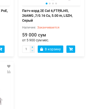
 PoE,
Патч-корд 2E Cat 6,FTP,RJ45,
26AWG ,7/0.16 Cu, 5.00 m, LSZH,
Серый
Заканчивается
59 000 сум
от 5 900 сум мес.
В корзину
0 WL,
Мышь игровая проводная Razer
Блок пита
DeathAdder Essential
80+