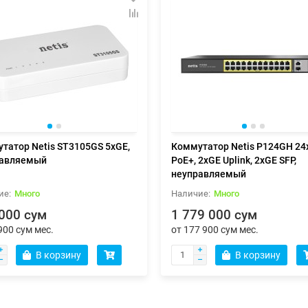
татор Netis ST3105GS 5xGE,
Коммутатор Netis P124GH 24
равляемый
PoE+, 2xGE Uplink, 2xGE SFP,
неуправляемый
Много
Много
000 сум
1 779 000 сум
900 сум мес.
от 177 900 сум мес.
В корзину
В корзину