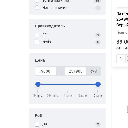
Есть в наличии
14
Нет в наличии
1
Патч-
26AWG 
Серы
Производитель
2E
9
39 0
Netis
6
от 3 9
Цена
-
сум
19 тыс.
644 тыс.
1 млн
2 млн
3 млн
PoE
Да
2