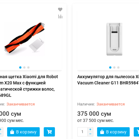
ная щетка Xiaomi для Robot
Аккумулятор для пылесоса X
m X20 Max с функцией
Vacuum Cleaner G11 BHR598
атической стрижки волос,
689GL
Заканчивается
Заканчивается
000 сум
375 000 сум
900 сум мес.
от 37 500 сум мес.
В корзину
В корзину