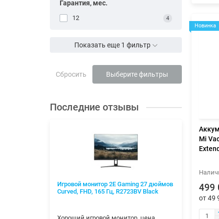
Гарантия, мес.
12
4
Новинка
Показать еще 1 фильтр
Сбросить
Выберите фильтры
Последние отзывы
Аккум
Mi Va
Exten
ax 700W
Игровой монитор 2E Gaming 27 дюймов
Конве
499 
Curved, FHD, 165 Гц, R2723BV Black
обогре
от 49 
мех. у
элемен
и сразу.
Хороший игровой монитор, цена
Спасиб