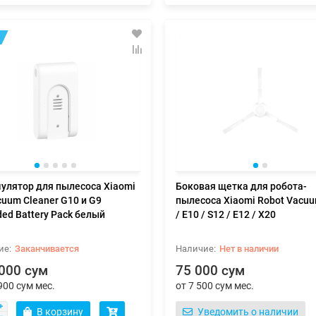
улятор для пылесоса Xiaomi
Боковая щетка для робота-
cuum Cleaner G10 и G9
пылесоса Xiaomi Robot Vacu
ded Battery Pack белый
/ E10 / S12 / E12 / X20
Заканчивается
Нет в наличии
кторный электрический
Игровая мышь 2E GAMING MG34
000 сум
75 000 сум
ватель ARDESTO, 20м2, 2000Вт,
RGB USB Black + Charging Dock
900 сум мес.
от 7 500 сум мес.
пр-ние, открытый нагрев.
т, сушка, белый
В корзину
Уведомить о наличии
о за быструю доставку..
→
Interbrands - Вы лучшие!!! Очень