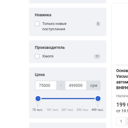
Новинка
Только новые
5
поступления
Производитель
Xiaomi
11
Основ
Цена
Vacuu
автом
-
сум
BHR9
199 
75 тыс.
181 тыс.
287 тыс.
393 тыс.
499 тыс.
от 19 