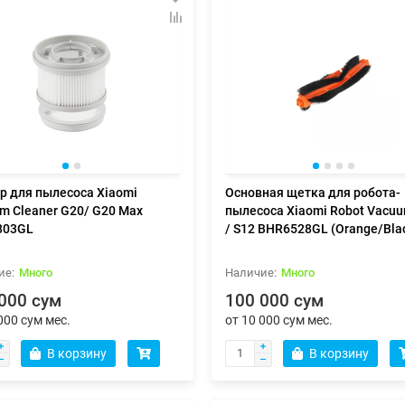
р для пылесоса Xiaomi
Основная щетка для робота-
m Cleaner G20/ G20 Max
пылесоса Xiaomi Robot Vacu
803GL
/ S12 BHR6528GL (Orange/Bla
Много
Много
000 сум
100 000 сум
000 сум мес.
от 10 000 сум мес.
В корзину
В корзину