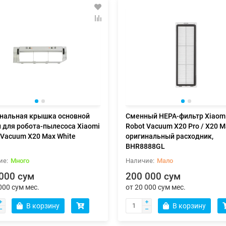
нальная крышка основной
Сменный HEPA-фильтр Xiaom
 для робота-пылесоса Xiaomi
Robot Vacuum X20 Pro / X20 M
 Vacuum X20 Max White
оригинальный расходник,
BHR8888GL
Много
Мало
000 сум
200 000 сум
000 сум мес.
от 20 000 сум мес.
В корзину
В корзину