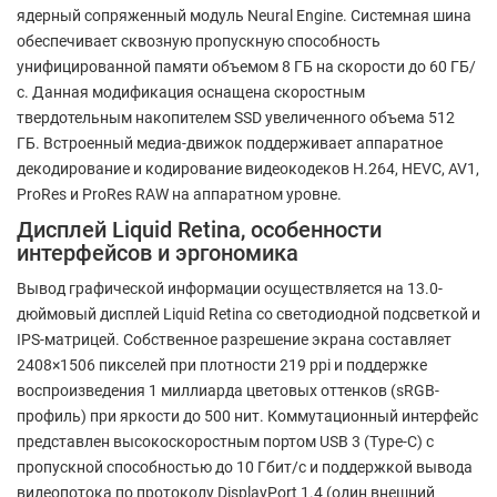
ядерный сопряженный модуль Neural Engine. Системная шина
обеспечивает сквозную пропускную способность
унифицированной памяти объемом 8 ГБ на скорости до 60 ГБ/
с. Данная модификация оснащена скоростным
твердотельным накопителем SSD увеличенного объема 512
ГБ. Встроенный медиа-движок поддерживает аппаратное
декодирование и кодирование видеокодеков H.264, HEVC, AV1,
ProRes и ProRes RAW на аппаратном уровне.
Дисплей Liquid Retina, особенности
интерфейсов и эргономика
Вывод графической информации осуществляется на 13.0-
дюймовый дисплей Liquid Retina со светодиодной подсветкой и
IPS-матрицей. Собственное разрешение экрана составляет
2408×1506 пикселей при плотности 219 ppi и поддержке
воспроизведения 1 миллиарда цветовых оттенков (sRGB-
профиль) при яркости до 500 нит. Коммутационный интерфейс
представлен высокоскоростным портом USB 3 (Type-C) с
пропускной способностью до 10 Гбит/с и поддержкой вывода
видеопотока по протоколу DisplayPort 1.4 (один внешний