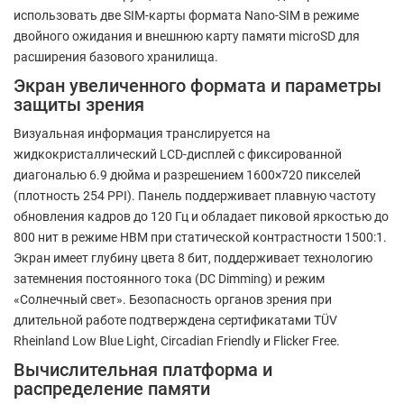
использовать две SIM-карты формата Nano-SIM в режиме
двойного ожидания и внешнюю карту памяти microSD для
расширения базового хранилища.
Экран увеличенного формата и параметры
защиты зрения
Визуальная информация транслируется на
жидкокристаллический LCD-дисплей с фиксированной
диагональю 6.9 дюйма и разрешением 1600×720 пикселей
(плотность 254 PPI). Панель поддерживает плавную частоту
обновления кадров до 120 Гц и обладает пиковой яркостью до
800 нит в режиме HBM при статической контрастности 1500:1.
Экран имеет глубину цвета 8 бит, поддерживает технологию
затемнения постоянного тока (DC Dimming) и режим
«Солнечный свет». Безопасность органов зрения при
длительной работе подтверждена сертификатами TÜV
Rheinland Low Blue Light, Circadian Friendly и Flicker Free.
Вычислительная платформа и
распределение памяти