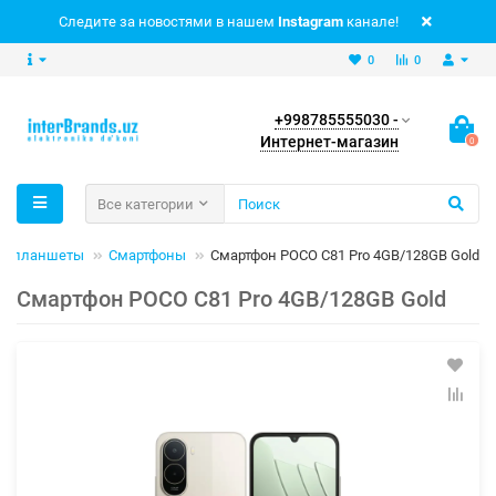
Следите за новостями в нашем
Instagram
канале!
0
0
+998785555030 -
Интернет-магазин
0
Все категории
 и планшеты
Смартфоны
Смартфон POCO C81 Pro 4GB/128GB Gold
Смартфон POCO C81 Pro 4GB/128GB Gold