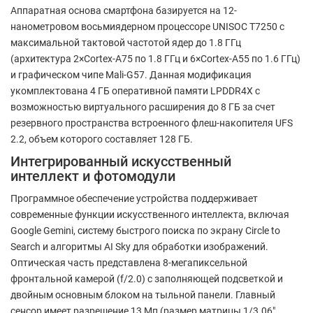
Аппаратная основа смартфона базируется на 12-
нанометровом восьмиядерном процессоре UNISOC T7250 с
максимальной тактовой частотой ядер до 1.8 ГГц
(архитектура 2×Cortex-A75 по 1.8 ГГц и 6×Cortex-A55 по 1.6 ГГц)
и графическом чипе Mali-G57. Данная модификация
укомплектована 4 ГБ оперативной памяти LPDDR4X с
возможностью виртуального расширения до 8 ГБ за счет
резервного пространства встроенного флеш-накопителя UFS
2.2, объем которого составляет 128 ГБ.
Интегрированный искусственный
интеллект и фотомодули
Программное обеспечение устройства поддерживает
современные функции искусственного интеллекта, включая
Google Gemini, систему быстрого поиска по экрану Circle to
Search и алгоритмы AI Sky для обработки изображений.
Оптическая часть представлена 8-мегапиксельной
фронтальной камерой (f/2.0) с заполняющей подсветкой и
двойным основным блоком на тыльной панели. Главный
сенсор имеет разрешение 13 Мп (размер матрицы 1/3.06",